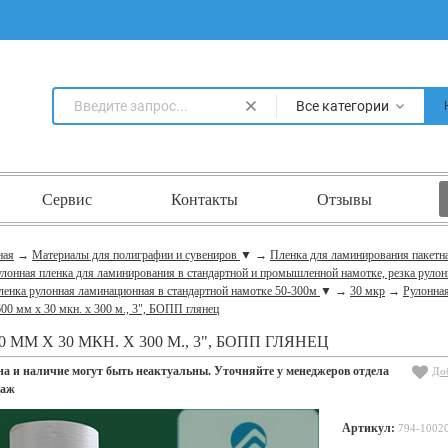
Все категории
Сервис
Контакты
Отзывы
ная
→
Материалы для полиграфии и сувениров
▼
→
Пленка для ламинирования пакетн
лонная пленка для ламинирования в стандартной и промышленной намотке, резка рулон
ленка рулонная ламинационная в стандартной намотке 50-300м
▼
→
30 мкр
→
Рулонна
00 мм х 30 мкн. х 300 м., 3", БОПП глянец
0 ММ Х 30 МКН. Х 300 М., 3", БОПП ГЛЯНЕЦ
на и наличие могут быть неактуальны. Уточняйте у менеджеров отдела
До
даж
Артикул:
794-1002