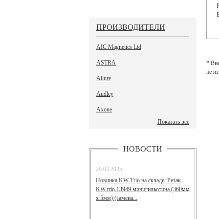
ПРОИЗВОДИТЕЛИ
AIC Magnetics Ltd
ASTRA
* Вн
не и
Allure
Audley
Axone
Показать все
НОВОСТИ
29.03.2025
Новинка KW-Trio на складе: Резак
KW-trio 13949 минигильотина (360мм
х 5мм) (замена...