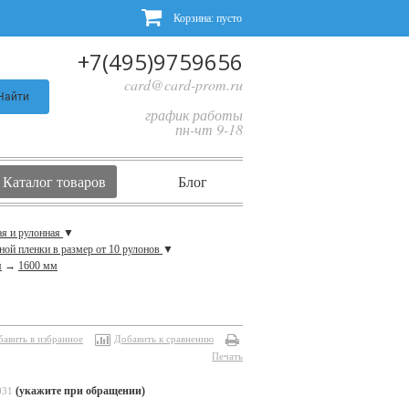
Корзина:
пусто
+7(495)9759656
card@card-prom.ru
Найти
график работы
пн-чт 9-18
Каталог товаров
Блог
ая и рулонная
▼
ной пленки в размер от 10 рулонов
▼
я
→
1600 мм
бавить в избранное
Добавить к сравнению
Печать
(укажите при обращении)
031