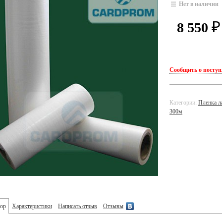
Нет в наличии
8 550
₽
Сообщить о посту
Категории:
Пленка л
300м
ор
Характеристики
Написать отзыв
Отзывы