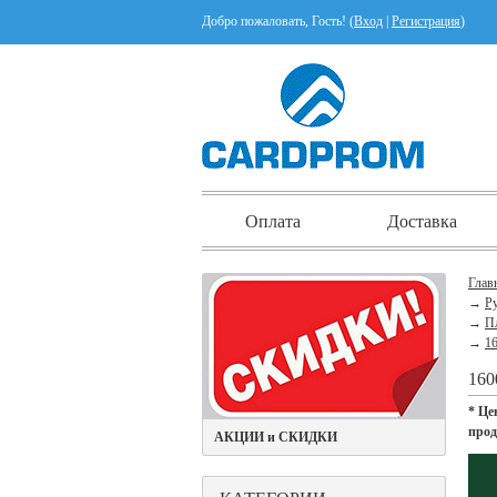
Добро пожаловать, Гость! (
Вход
|
Регистрация
)
Оплата
Доставка
Глав
→
Ру
→
П
→
16
160
* Це
про
АКЦИИ и СКИДКИ