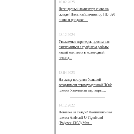
10.02.2025
Легендарный ламинатор снова на
складе! Пакетный ламинатор HD-320
вновь в продаже! ...
28.12.2024
Уважаемые партнеры, просим вас
ознакомиться с графиком работы
нашей компании в новогодний
период...
18.04.2023
На склад поступил большой
ассортимент термоусадочной ПОФ
пленки Уважаемые партнеры,...
14.12.2022
Новинка на складе! Ламинационная
пленка Antiscuff Q TigerBond
(Polynex 13/30) Matt...