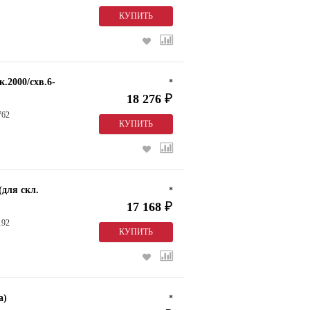
.2000/схв.6-
*
18 276
₽
762
(для скл.
*
17 168
₽
192
а)
*