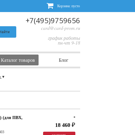
Корзина:
пусто
+7(495)9759656
card@card-prom.ru
Найти
график работы
пн-чт 9-18
Каталог товаров
Блог
н
▼
) (для ПВХ,
*
18 460
₽
403