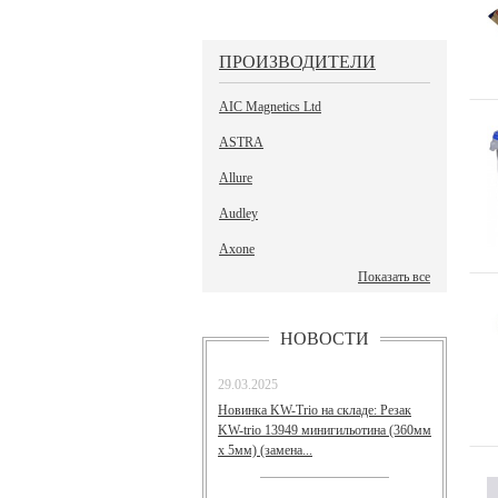
ПРОИЗВОДИТЕЛИ
AIC Magnetics Ltd
ASTRA
Allure
Audley
Axone
Показать все
НОВОСТИ
29.03.2025
Новинка KW-Trio на складе: Резак
KW-trio 13949 минигильотина (360мм
х 5мм) (замена...