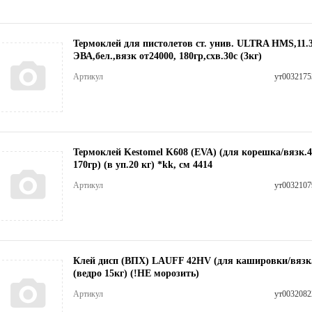
Термоклей для пистолетов ст. унив. ULTRA HMS,11.
ЭВА,бел.,вязк от24000, 180гр,схв.30с (3кг)
Артикул
ут0032175
Термоклей Kestomel K608 (EVA) (для корешка/вязк.4
170гр) (в уп.20 кг) *kk, см 4414
Артикул
ут0032107
Клей дисп (ВПХ) LAUFF 42HV (для кашировки/вязк5
(ведро 15кг) (!НЕ морозить)
Артикул
ут0032082