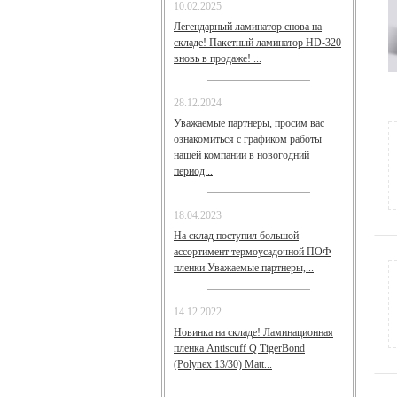
10.02.2025
Легендарный ламинатор снова на
складе! Пакетный ламинатор HD-320
вновь в продаже! ...
28.12.2024
Уважаемые партнеры, просим вас
ознакомиться с графиком работы
нашей компании в новогодний
период...
18.04.2023
На склад поступил большой
ассортимент термоусадочной ПОФ
пленки Уважаемые партнеры,...
14.12.2022
Новинка на складе! Ламинационная
пленка Antiscuff Q TigerBond
(Polynex 13/30) Matt...