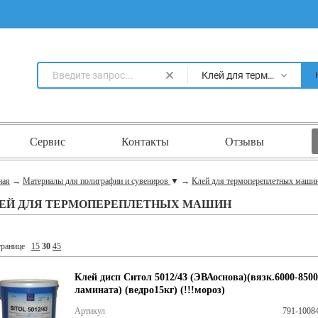
Клей для термопереплетных машин
Сервис
Контакты
Отзывы
ная
→
Материалы для полиграфии и сувениров
▼
→
Клей для термопереплетных маши
ЕЙ ДЛЯ ТЕРМОПЕРЕПЛЕТНЫХ МАШИН
транице
15
30
45
Клей дисп Ситол 5012/43 (ЭВАоснова)(вязк.6000-8500
ламината) (ведро15кг) (!!!мороз)
Артикул
791-1008