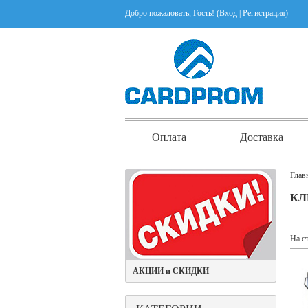
Добро пожаловать, Гость! (
Вход
|
Регистрация
)
Оплата
Доставка
Глав
КЛ
На с
АКЦИИ и СКИДКИ