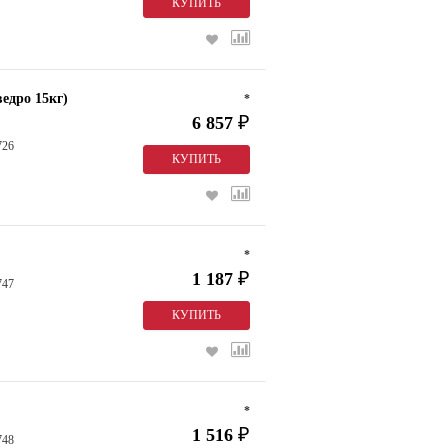
едро 15кг)
*
6 857
₽
726
*
1 187
₽
747
*
1 516
₽
748