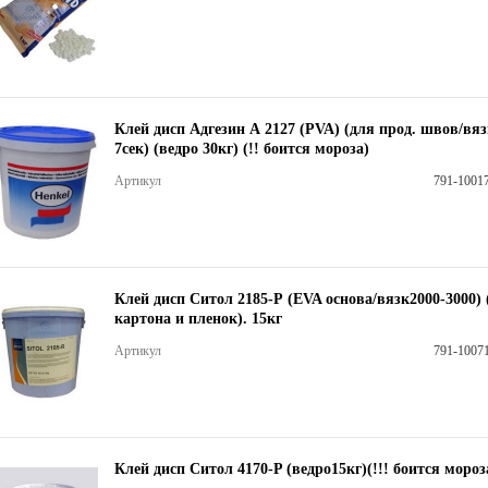
Клей дисп Адгезин А 2127 (PVA) (для прод. швов/вязк
7сек) (ведро 30кг) (!! боится мороза)
Артикул
791-1001
Клей дисп Ситол 2185-Р (EVA основа/вязк2000-3000) 
картона и пленок). 15кг
Артикул
791-1007
Клей дисп Ситол 4170-P (ведро15кг)(!!! боится мороз