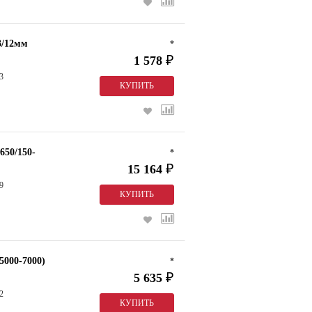
3/12мм
*
1 578
₽
3
650/150-
*
15 164
₽
9
000-7000)
*
5 635
₽
2