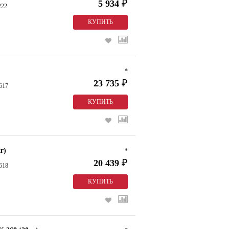
5 934
₽
222
*
23 735
₽
617
г)
*
20 439
₽
618