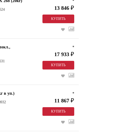
 268 (20кг)
*
13 846
₽
624
мокл.,
*
17 933
₽
631
г в уп.)
*
11 867
₽
8932