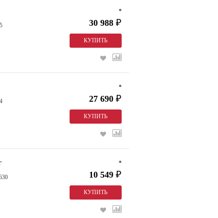
*
30 988
₽
5
*
27 690
₽
4
г
*
10 549
₽
630