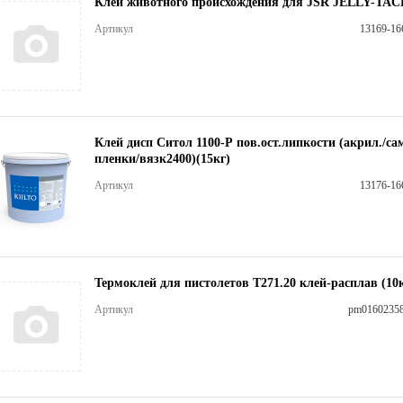
Клей животного происхождения для JSR JELLY-TACK
Артикул
13169-16
Клей дисп Ситол 1100-Р пов.ост.липкости (акрил./са
пленки/вязк2400)(15кг)
Артикул
13176-16
Термоклей для пистолетов Т271.20 клей-расплав (10к
Артикул
pm0160235