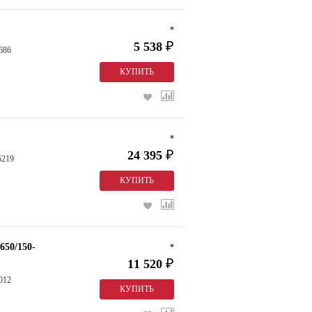
*
5 538
₽
686
*
24 395
₽
5219
650/150-
*
11 520
₽
012