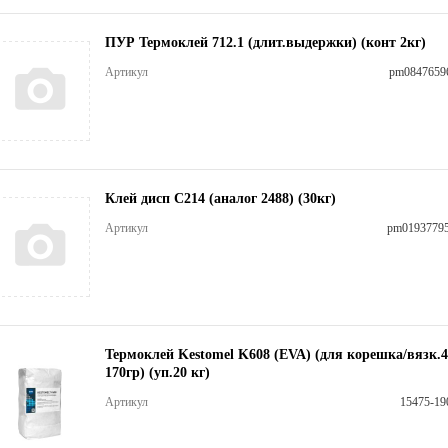
ПУР Термоклей 712.1 (длит.выдержки) (конт 2кг)
Артикул
pm0847659
Клей дисп С214 (аналог 2488) (30кг)
Артикул
pm0193779
Термоклей Kestomel K608 (EVA) (для корешка/вязк.4
170гр) (уп.20 кг)
Артикул
15475-19