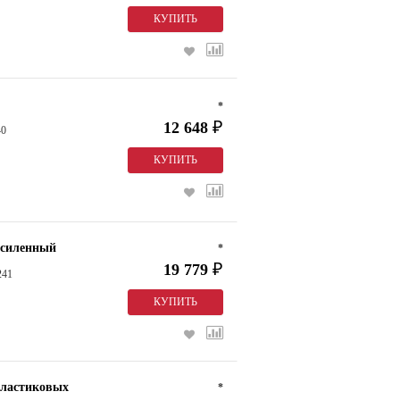
*
12 648
₽
40
усиленный
*
19 779
₽
241
пластиковых
*