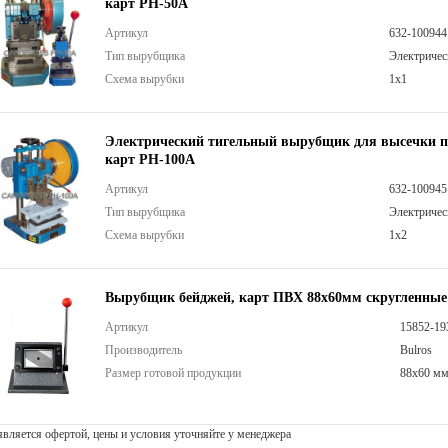
карт PH-50A
Артикул
632-100944
Тип вырубщика
Электричес
Схема вырубки
1х1
Электрический тигельный вырубщик для высечки 
карт PH-100A
Артикул
632-100945
Тип вырубщика
Электричес
Схема вырубки
1х2
Вырубщик бейджей, карт ПВХ 88х60мм скругленные
Артикул
15852-19
Производитель
Bulros
Размер готовой продукции
88х60 м
 является офертой, цены и условия уточняйте у менеджера