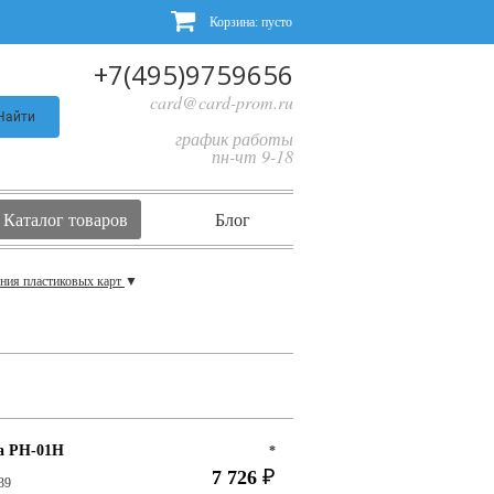
Корзина:
пусто
+7(495)9759656
card@card-prom.ru
Найти
график работы
пн-чт 9-18
Каталог товаров
Блог
ения пластиковых карт
▼
а PH-01H
*
7 726
₽
39