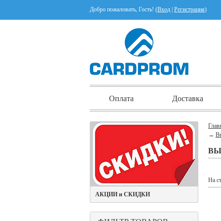
Добро пожаловать, Гость! (
Вход
|
Регистрация
)
Оплата
Доставка
Глав
→
В
ВЫ
На с
АКЦИИ и СКИДКИ