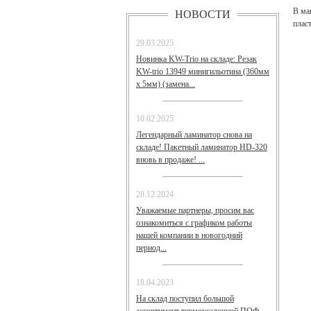
НОВОСТИ
В ма
плас
29.03.2025
Новинка KW-Trio на складе: Резак
KW-trio 13949 минигильотина (360мм
х 5мм) (замена...
10.02.2025
Легендарный ламинатор снова на
складе! Пакетный ламинатор HD-320
вновь в продаже! ...
28.12.2024
Уважаемые партнеры, просим вас
ознакомиться с графиком работы
нашей компании в новогодний
период...
18.04.2023
На склад поступил большой