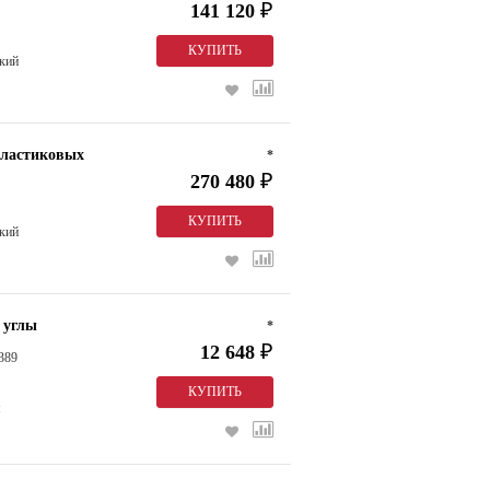
141 120
₽
кий
пластиковых
*
270 480
₽
кий
 углы
*
12 648
₽
389
м