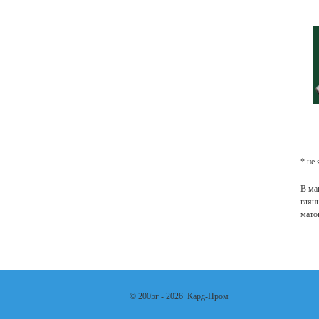
* не
В ма
глян
мато
© 2005г - 2026
Кард-Пром