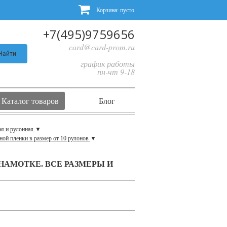
Корзина:
пусто
+7(495)9759656
card@card-prom.ru
Найти
график работы
пн-чт 9-18
Каталог товаров
Блог
ая и рулонная
▼
ной пленки в размер от 10 рулонов
▼
НАМОТКЕ. ВСЕ РАЗМЕРЫ И