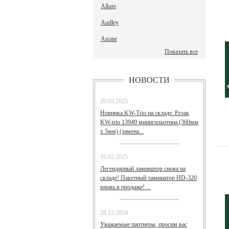
Allure
Audley
Axone
Показать все
НОВОСТИ
29.03.2025
Новинка KW-Trio на складе: Резак
KW-trio 13949 минигильотина (360мм
х 5мм) (замена...
10.02.2025
Легендарный ламинатор снова на
складе! Пакетный ламинатор HD-320
вновь в продаже! ...
28.12.2024
Уважаемые партнеры, просим вас