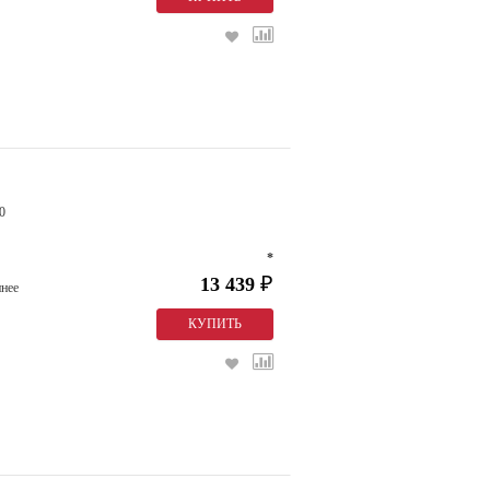
0
*
13 439
₽
нее