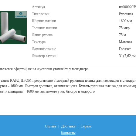
Артикул
пс0000205
Тип пленки
Рулонная
Ширина пленки
1600 мм
Толщина пленки
75 мкр
Длина рулона
75 м
Текстура
Матовая
Ламинирование
Горячее
Диаметр втулки
3" (7,62 см
 является офертой, цены и условия уточняйте у менеджера
газине КАРД-ПРОМ представлено 7 моделей рулонная пленка для ламинации в стандартно
цевая - 1600 мм. Быстрая доставка, отличные цены. Купить рулонная пленка для ламинац
вая и глянцевая - 1600 мм вы можете у нас быстро и недорого
Оплата
Доставка
Сервис
|
|
Контакты