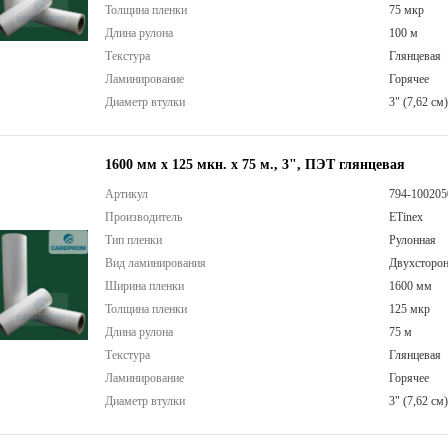
Толщина пленки
75 мкр
Длина рулона
100 м
Текстура
Глянцевая
Ламинирование
Горячее
Диаметр втулки
3" (7,62 см)
1600 мм х 125 мкн. х 75 м., 3", ПЭТ глянцевая
Артикул
794-100205
Производитель
ETinex
Тип пленки
Рулонная
Вид ламинирования
Двухсторон
Ширина пленки
1600 мм
Толщина пленки
125 мкр
Длина рулона
75 м
Текстура
Глянцевая
Ламинирование
Горячее
Диаметр втулки
3" (7,62 см)