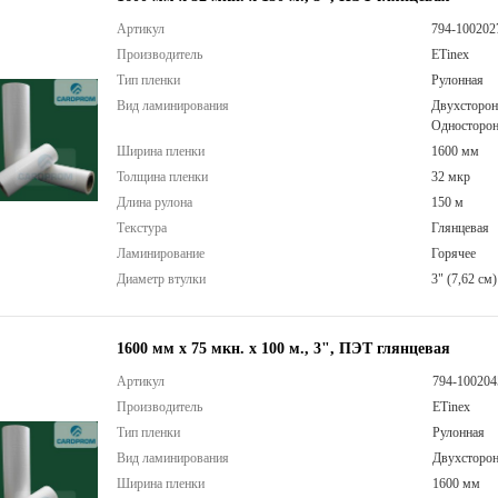
Артикул
794-100202
Производитель
ETinex
Тип пленки
Рулонная
Вид ламинирования
Двухсторон
Односторон
Ширина пленки
1600 мм
Толщина пленки
32 мкр
Длина рулона
150 м
Текстура
Глянцевая
Ламинирование
Горячее
Диаметр втулки
3" (7,62 см)
1600 мм х 75 мкн. x 100 м., 3", ПЭТ глянцевая
Артикул
794-100204
Производитель
ETinex
Тип пленки
Рулонная
Вид ламинирования
Двухсторон
Ширина пленки
1600 мм