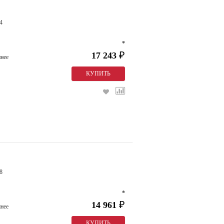
4
*
17 243
₽
нее
8
*
14 961
₽
нее