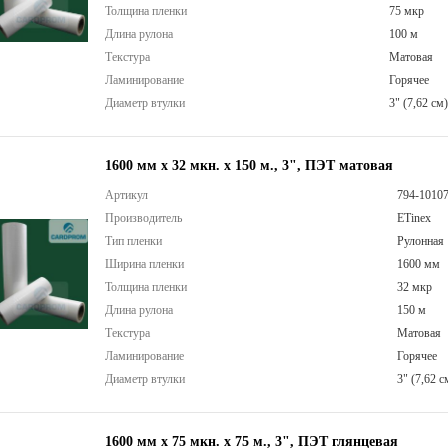
Толщина пленки
75 мкр
Длина рулона
100 м
Текстура
Матовая
Ламинирование
Горячее
Диаметр втулки
3" (7,62 см)
1600 мм х 32 мкн. х 150 м., 3", ПЭТ матовая
Артикул
794-1010
Производитель
ETinex
Тип пленки
Рулонная
Ширина пленки
1600 мм
Толщина пленки
32 мкр
Длина рулона
150 м
Текстура
Матовая
Ламинирование
Горячее
Диаметр втулки
3" (7,62 с
1600 мм х 75 мкн. x 75 м., 3", ПЭТ глянцевая