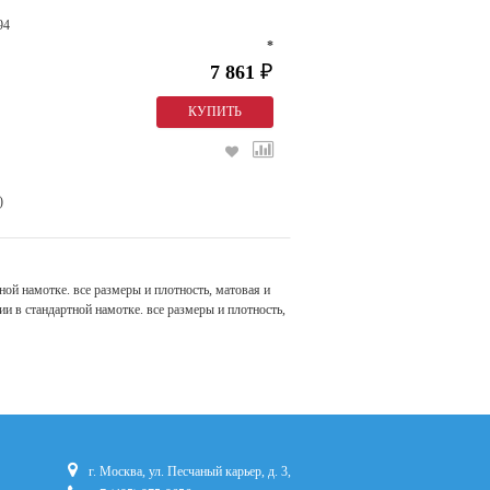
94
*
7 861
₽
)
й намотке. все размеры и плотность, матовая и
ии в стандартной намотке. все размеры и плотность,
г. Москва, ул. Песчаный карьер, д. 3,