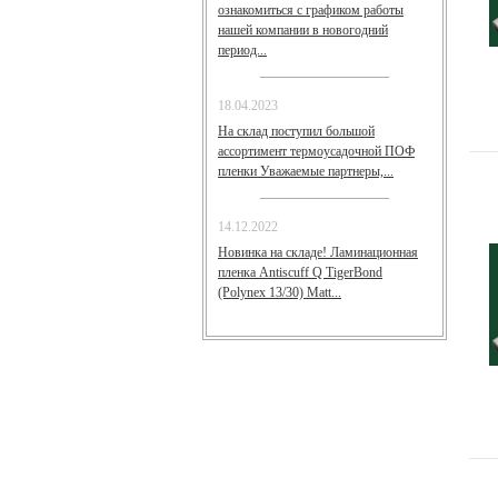
ознакомиться с графиком работы
нашей компании в новогодний
период...
18.04.2023
На склад поступил большой
ассортимент термоусадочной ПОФ
пленки Уважаемые партнеры,...
14.12.2022
Новинка на складе! Ламинационная
пленка Antiscuff Q TigerBond
(Polynex 13/30) Matt...