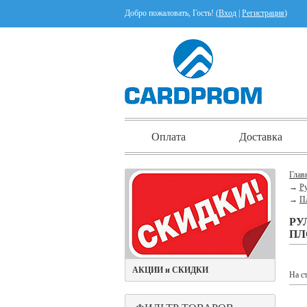
Добро пожаловать, Гость! (
Вход
|
Регистрация
)
Оплата
Доставка
Глав
→
Ру
→
П
РУ
ПЛ
АКЦИИ и СКИДКИ
На с