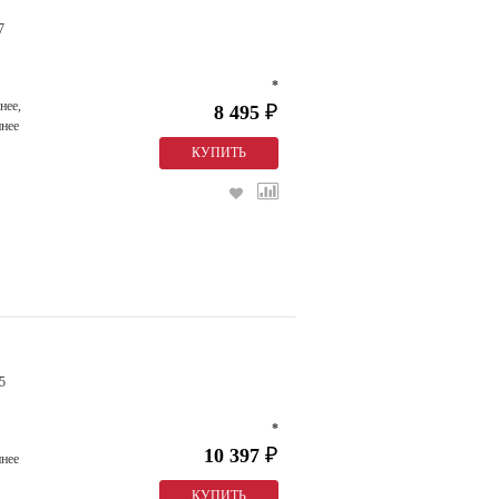
7
*
нее,
8 495
₽
нее
5
*
10 397
₽
нее