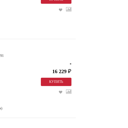
791
*
16 229
₽
м)