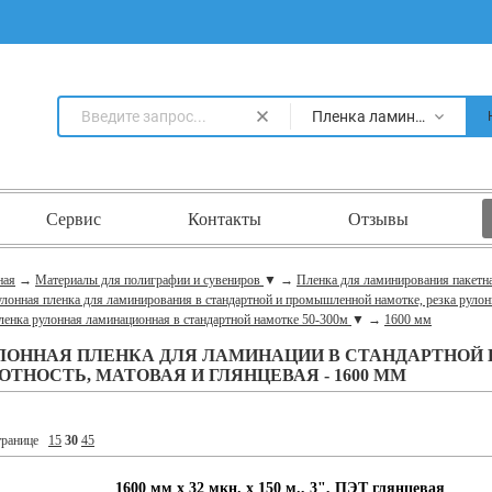
Пленка ламинационная PP и PET в стандартной намотке 50-300м
Сервис
Контакты
Отзывы
ная
→
Материалы для полиграфии и сувениров
▼
→
Пленка для ламинирования пакетн
лонная пленка для ламинирования в стандартной и промышленной намотке, резка рулон
ленка рулонная ламинационная в стандартной намотке 50-300м
▼
→
1600 мм
ЛОННАЯ ПЛЕНКА ДЛЯ ЛАМИНАЦИИ В СТАНДАРТНОЙ 
ОТНОСТЬ, МАТОВАЯ И ГЛЯНЦЕВАЯ - 1600 ММ
транице
15
30
45
1600 мм х 32 мкн. х 150 м., 3", ПЭТ глянцевая