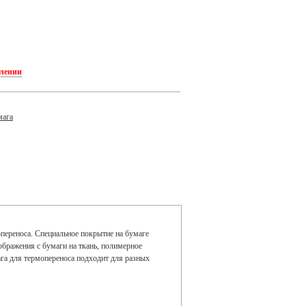
плении
мага
переноса. Специальное покрытие на бумаге
ображения с бумаги на ткань, полимерное
ага для термопереноса подходит для разных