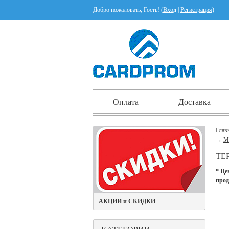
Добро пожаловать, Гость! (
Вход
|
Регистрация
)
Оплата
Доставка
Глав
→
М
ТЕ
* Це
про
АКЦИИ и СКИДКИ