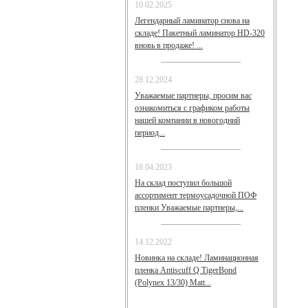
10.02.2025
Легендарный ламинатор снова на
складе! Пакетный ламинатор HD-320
вновь в продаже! ...
28.12.2024
Уважаемые партнеры, просим вас
ознакомиться с графиком работы
нашей компании в новогодний
период...
18.04.2023
На склад поступил большой
ассортимент термоусадочной ПОФ
пленки Уважаемые партнеры,...
14.12.2022
Новинка на складе! Ламинационная
пленка Antiscuff Q TigerBond
(Polynex 13/30) Matt...