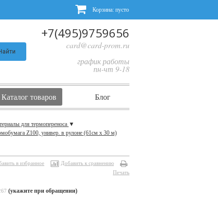
Корзина:
пусто
+7(495)9759656
card@card-prom.ru
Найти
график работы
пн-чт 9-18
Каталог товаров
Блог
териалы для термопереноса
▼
мобумага Z100, универ. в рулоне (61см х 30 м)
бавить в избранное
Добавить к сравнению
Печать
(укажите при обращении)
267