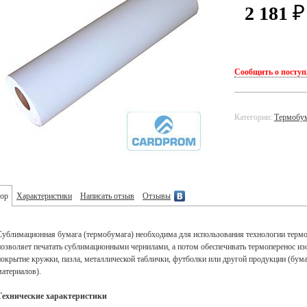
2 181
₽
Сообщить о посту
Категории:
Термобу
ор
Характеристики
Написать отзыв
Отзывы
Сублимационная бумага (термобумага) необходима для использования технологии термо
позволяет печатать сублимационными чернилами, а потом обеспечивать термоперенос из
покрытие кружки, пазла, металлической таблички, футболки или другой продукции (бум
материалов).
Технические характеристики