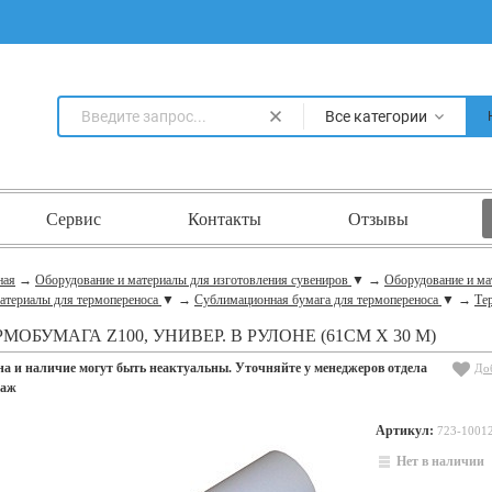
Все категории
Сервис
Контакты
Отзывы
ная
→
Оборудование и материалы для изготовления сувениров
▼
→
Оборудование и ма
атериалы для термопереноса
▼
→
Сублимационная бумага для термопереноса
▼
→
Тер
РМОБУМАГА Z100, УНИВЕР. В РУЛОНЕ (61СМ Х 30 М)
на и наличие могут быть неактуальны. Уточняйте у менеджеров отдела
До
даж
Артикул:
723-1001
Нет в наличии