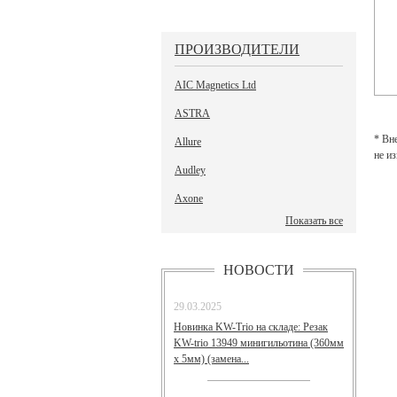
ПРОИЗВОДИТЕЛИ
AIC Magnetics Ltd
ASTRA
* Вн
Allure
не и
Audley
Axone
Показать все
НОВОСТИ
29.03.2025
Новинка KW-Trio на складе: Резак
KW-trio 13949 минигильотина (360мм
х 5мм) (замена...