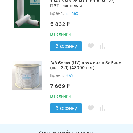
1040 мм х 75 мкн. х 100 м., 3",
ПЭТ глянцевая
Бренд:
ETinex
5 832
₽
В наличии
В корзину
3/8 белая (HY) пружина в бобине
(шаг 3:1) (43000 пет)
Бренд:
H&Y
7 669
₽
В наличии
В корзину
Контактный телефон