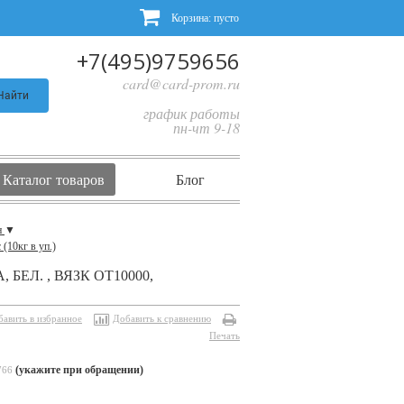
Корзина:
пусто
+7(495)9759656
card@card-prom.ru
Найти
график работы
пн-чт 9-18
Каталог товаров
Блог
н
▼
(10кг в уп.)
ЕЛ. , ВЯЗК ОТ10000,
бавить в избранное
Добавить к сравнению
Печать
(укажите при обращении)
766