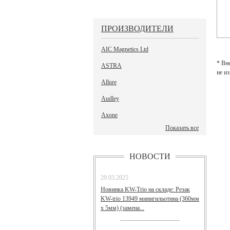
ПРОИЗВОДИТЕЛИ
AIC Magnetics Ltd
* Вн
ASTRA
не и
Allure
Audley
Axone
Показать все
НОВОСТИ
29.03.2025
Новинка KW-Trio на складе: Резак
KW-trio 13949 минигильотина (360мм
х 5мм) (замена...