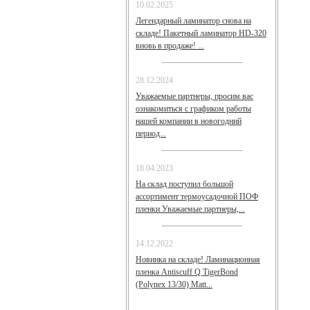
10.02.2025
Легендарный ламинатор снова на
складе! Пакетный ламинатор HD-320
вновь в продаже! ...
28.12.2024
Уважаемые партнеры, просим вас
ознакомиться с графиком работы
нашей компании в новогодний
период...
18.04.2023
На склад поступил большой
ассортимент термоусадочной ПОФ
пленки Уважаемые партнеры,...
14.12.2022
Новинка на складе! Ламинационная
пленка Antiscuff Q TigerBond
(Polynex 13/30) Matt...