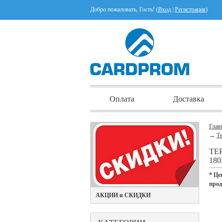
Добро пожаловать, Гость! (
Вход
|
Регистрация
)
Оплата
Доставка
Глав
→
Те
ТЕ
180
* Це
про
АКЦИИ и СКИДКИ