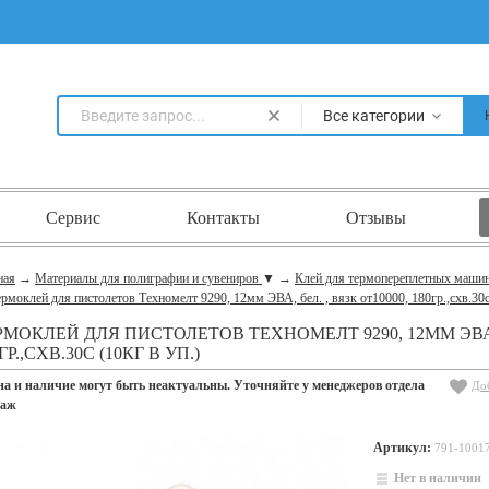
Все категории
Сервис
Контакты
Отзывы
ная
→
Материалы для полиграфии и сувениров
▼
→
Клей для термопереплетных маши
рмоклей для пистолетов Техномелт 9290, 12мм ЭВА, бел. , вязк от10000, 180гр.,схв.30с 
РМОКЛЕЙ ДЛЯ ПИСТОЛЕТОВ ТЕХНОМЕЛТ 9290, 12ММ ЭВА, Б
ГР.,СХВ.30С (10КГ В УП.)
на и наличие могут быть неактуальны. Уточняйте у менеджеров отдела
До
даж
Артикул:
791-1001
Нет в наличии