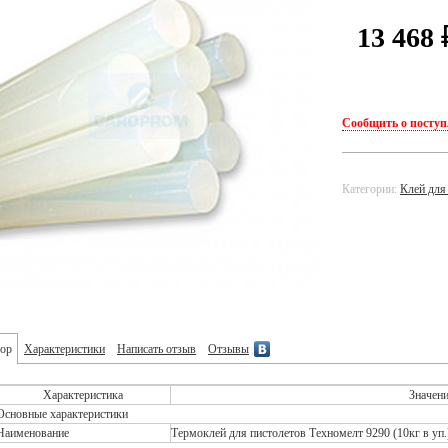
13 468
Сообщить о посту
Категории:
Клей для
ор
Характеристики
Написать отзыв
Отзывы
Характеристика
Значен
Основные характеристики
Наименование
Термоклей для пистолетов Техномелт 9290 (10кг в уп.