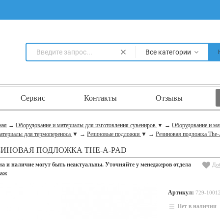
Все категории
Сервис
Контакты
Отзывы
ная
→
Оборудование и материалы для изготовления сувениров
▼
→
Оборудование и ма
атериалы для термопереноса
▼
→
Резиновые подложки
▼
→
Резиновая подложка The
ЗИНОВАЯ ПОДЛОЖКА THE-A-PAD
на и наличие могут быть неактуальны. Уточняйте у менеджеров отдела
До
даж
Артикул:
729-1001
Нет в наличии