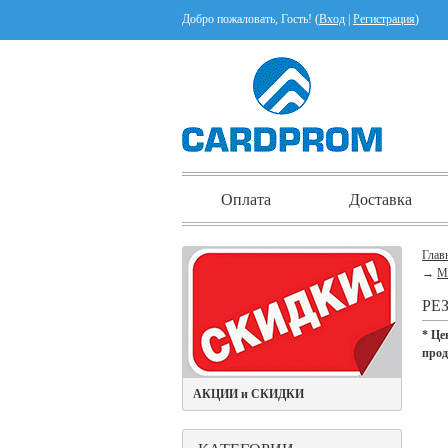
Добро пожаловать, Гость! (
Вход
|
Регистрация
)
Оплата
Доставка
Глав
→
М
РЕ
* Це
про
АКЦИИ и СКИДКИ