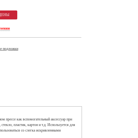
плении
е подложки
ом прессе как вспомогательный аксессуар при
стекло, пластик, картон и т.д. Используется для
пользоваться со слегка искривленными