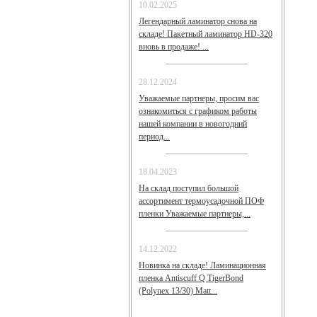
10.02.2025
Легендарный ламинатор снова на
складе! Пакетный ламинатор HD-320
вновь в продаже! ...
28.12.2024
Уважаемые партнеры, просим вас
ознакомиться с графиком работы
нашей компании в новогодний
период...
18.04.2023
На склад поступил большой
ассортимент термоусадочной ПОФ
пленки Уважаемые партнеры,...
14.12.2022
Новинка на складе! Ламинационная
пленка Antiscuff Q TigerBond
(Polynex 13/30) Matt...