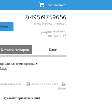
Корзина:
пусто
+7(495)9759656
card@card-prom.ru
Найти
график работы
пн-чт 9-18
Каталог товаров
Блог
териалы для термопереноса
▼
-A-Pad
бавить в избранное
Добавить к сравнению
Печать
(укажите при обращении)
253