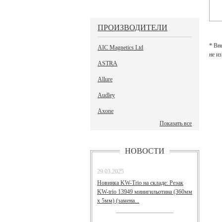
ПРОИЗВОДИТЕЛИ
* Вн
AIC Magnetics Ltd
не и
ASTRA
Allure
Audley
Axone
Показать все
НОВОСТИ
29.03.2025
Новинка KW-Trio на складе: Резак
KW-trio 13949 минигильотина (360мм
х 5мм) (замена...