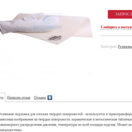
Сообщить о посту
Категории:
Резиновы
ор
Написать отзыв
Отзывы
Резиновая подложка для плоских твёрдых поверхностей - используется в термотрансферн
нанесении изображения на твёрдые поверхности: керамические и металлические таблички, 
равномерного распределения давления, температуры по всей площади изделия. Может ис
поверхностями.