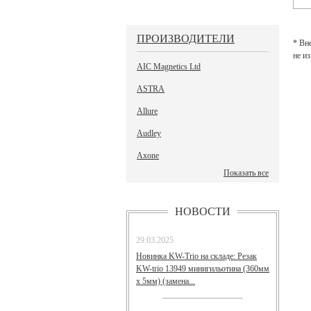
ПРОИЗВОДИТЕЛИ
* Вн
не и
AIC Magnetics Ltd
ASTRA
Allure
Audley
Axone
Показать все
НОВОСТИ
29.03.2025
Новинка KW-Trio на складе: Резак
KW-trio 13949 минигильотина (360мм
х 5мм) (замена...