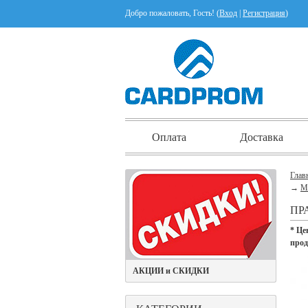
Добро пожаловать, Гость! (
Вход
|
Регистрация
)
Оплата
Доставка
Глав
→
М
ПР
* Це
про
АКЦИИ и СКИДКИ