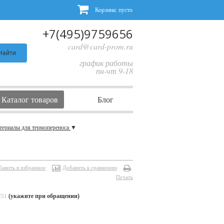
Корзина:
пусто
+7(495)9759656
card@card-prom.ru
Найти
график работы
пн-чт 9-18
Каталог товаров
Блог
териалы для термопереноса
▼
бавить в избранное
Добавить к сравнению
Печать
(укажите при обращении)
251