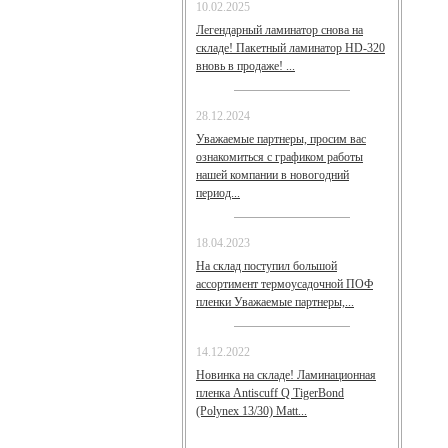
10.02.2025
Легендарный ламинатор снова на
складе! Пакетный ламинатор HD-320
вновь в продаже! ...
28.12.2024
Уважаемые партнеры, просим вас
ознакомиться с графиком работы
нашей компании в новогодний
период...
18.04.2023
На склад поступил большой
ассортимент термоусадочной ПОФ
пленки Уважаемые партнеры,...
14.12.2022
Новинка на складе! Ламинационная
пленка Antiscuff Q TigerBond
(Polynex 13/30) Matt...