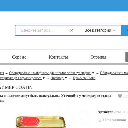
Все категории
Сервис
Контакты
Отзывы
ная
→
Оборудование и материалы для изготовления сувениров
▼
→
Оборудование и ма
атериалы для термопереноса
▼
→
Праймер
▼
→
Праймер Coatin
АЙМЕР COATIN
на и наличие могут быть неактуальны. Уточняйте у менеджеров отдела
До
даж
Артикул:
729-1001
Нет в наличии