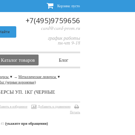
Корзина:
пусто
+7(495)9759656
card@card-prom.ru
Найти
график работы
пн-чт 9-18
Каталог товаров
Блог
юверсы
▼
→
Металлические люверсы
▼
1кг (черные вороненые)
РСЫ УП. 1КГ (ЧЕРНЫЕ
бавить в избранное
Добавить к сравнению
Печать
(укажите при обращении)
145