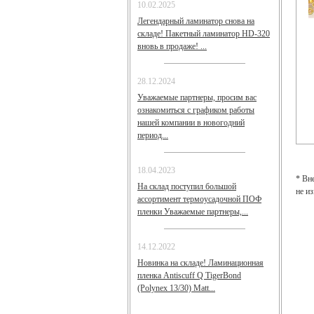
10.02.2025
Легендарный ламинатор снова на
складе! Пакетный ламинатор HD-320
вновь в продаже! ...
28.12.2024
Уважаемые партнеры, просим вас
ознакомиться с графиком работы
нашей компании в новогодний
период...
18.04.2023
* Вн
На склад поступил большой
не и
ассортимент термоусадочной ПОФ
пленки Уважаемые партнеры,...
14.12.2022
Новинка на складе! Ламинационная
пленка Antiscuff Q TigerBond
(Polynex 13/30) Matt...