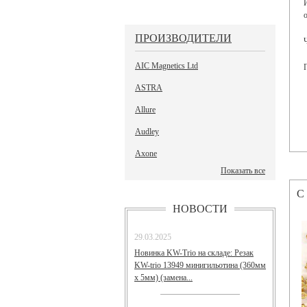
ПРОИЗВОДИТЕЛИ
AIC Magnetics Ltd
ASTRA
Allure
Audley
Axone
Показать все
С
НОВОСТИ
29.03.2025
Новинка KW-Trio на складе: Резак
KW-trio 13949 минигильотина (360мм
х 5мм) (замена...