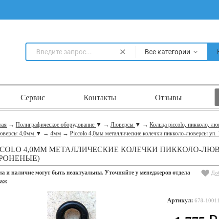
Все категории
Сервис
Контакты
Отзывы
ная
→
Полиграфическое оборудование
▼
→
Люверсы
▼
→
Кольца piccolo, пикколо, л
юверсы 4,0мм
▼
→
4мм
→
Piccolo 4,0мм металлические колечки пикколо-люверсы уп. 
CCOLO 4,0ММ МЕТАЛЛИЧЕСКИЕ КОЛЕЧКИ ПИККОЛО-ЛЮВЕ
РОНЕНЫЕ)
на и наличие могут быть неактуальны. Уточняйте у менеджеров отдела
До
даж
Артикул:
678-1001