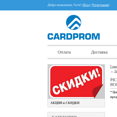
Добро пожаловать, Гость! (
Вход
|
Регистрация
)
Оплата
Доставка
Глав
→
Л
PI
ВО
* Це
про
АКЦИИ и СКИДКИ