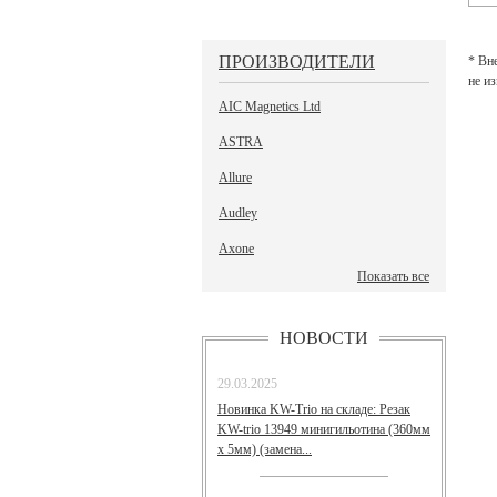
ПРОИЗВОДИТЕЛИ
* Вн
не и
AIC Magnetics Ltd
ASTRA
Allure
Audley
Axone
Показать все
НОВОСТИ
29.03.2025
Новинка KW-Trio на складе: Резак
KW-trio 13949 минигильотина (360мм
х 5мм) (замена...