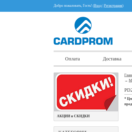
Добро пожаловать, Гость! (
Вход
|
Регистрация
)
Оплата
Доставка
Глав
→
М
PD
* Це
про
АКЦИИ и СКИДКИ