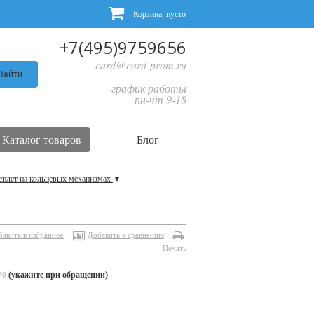
Корзина:
пусто
+7(495)9759656
card@card-prom.ru
Найти
график работы
пн-чт 9-18
Каталог товаров
Блог
еплет на кольцевых механизмах
▼
бавить в избранное
Добавить к сравнению
Печать
(укажите при обращении)
70