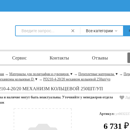
Все категории
Сервис
Контакты
Отзывы
ная
→
Материалы для полиграфии и сувениров
▼
→
Переплетные материалы
▼
→
Пер
еханизмы кольцевые D
▼
→
PD210-4-20/20 механизм кольцевой 250шт/уп
210-4-20/20 МЕХАНИЗМ КОЛЬЦЕВОЙ 250ШТ/УП
на и наличие могут быть неактуальны. Уточняйте у менеджеров отдела
До
даж
Артикул:
ут003222
6 731
₽