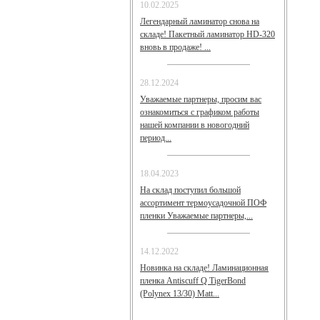
10.02.2025
Легендарный ламинатор снова на
складе! Пакетный ламинатор HD-320
вновь в продаже! ...
28.12.2024
Уважаемые партнеры, просим вас
ознакомиться с графиком работы
нашей компании в новогодний
период...
18.04.2023
На склад поступил большой
ассортимент термоусадочной ПОФ
пленки Уважаемые партнеры,...
14.12.2022
Новинка на складе! Ламинационная
пленка Antiscuff Q TigerBond
(Polynex 13/30) Matt...