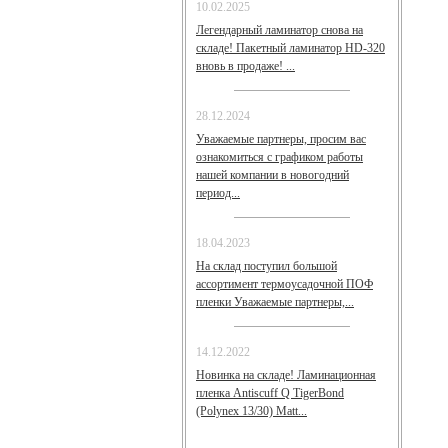
10.02.2025
Легендарный ламинатор снова на
складе! Пакетный ламинатор HD-320
вновь в продаже! ...
28.12.2024
Уважаемые партнеры, просим вас
ознакомиться с графиком работы
нашей компании в новогодний
период...
18.04.2023
На склад поступил большой
ассортимент термоусадочной ПОФ
пленки Уважаемые партнеры,...
14.12.2022
Новинка на складе! Ламинационная
пленка Antiscuff Q TigerBond
(Polynex 13/30) Matt...