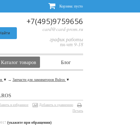
Корзина:
пусто
+7(495)9759656
card@card-prom.ru
Найти
график работы
пн-чт 9-18
Каталог товаров
Блог
ов
▼
→
Запчасти для ламинаторов Bulros
▼
LROS
бавить в избранное
Добавить к сравнению
Печать
(укажите при обращении)
9917