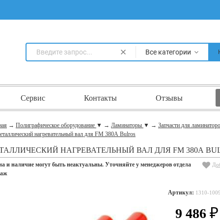
Все категории
Сервис
Контакты
Отзывы
ная
→
Полиграфическое оборудование
▼
→
Ламинаторы
▼
→
Запчасти для ламинатор
еталлический нагревательный вал для FM 380А Bulros
ТАЛЛИЧЕСКИЙ НАГРЕВАТЕЛЬНЫЙ ВАЛ ДЛЯ FM 380А BU
на и наличие могут быть неактуальны. Уточняйте у менеджеров отдела
До
даж
Артикул:
1310-100
9 486
₽