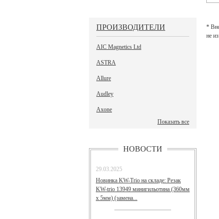
ПРОИЗВОДИТЕЛИ
* Вн
не и
AIC Magnetics Ltd
ASTRA
Allure
Audley
Axone
Показать все
НОВОСТИ
29.03.2025
Новинка KW-Trio на складе: Резак
KW-trio 13949 минигильотина (360мм
х 5мм) (замена...