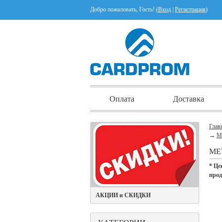
Добро пожаловать, Гость! (
Вход
|
Регистрация
)
Оплата
Доставка
Глав
→
М
МЕ
* Це
про
АКЦИИ и СКИДКИ