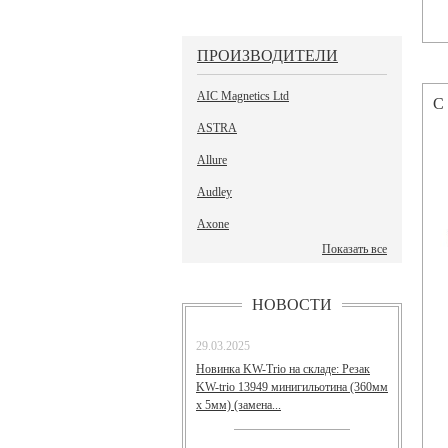
ПРОИЗВОДИТЕЛИ
AIC Magnetics Ltd
С
ASTRA
Allure
Audley
Axone
Показать все
НОВОСТИ
29.03.2025
Новинка KW-Trio на складе: Резак
KW-trio 13949 минигильотина (360мм
х 5мм) (замена...