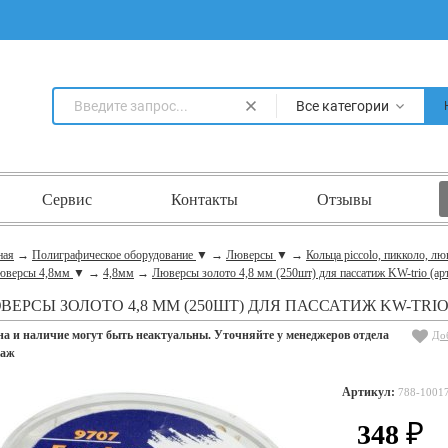
Все категории
Сервис
Контакты
Отзывы
ная
→
Полиграфическое оборудование
▼
→
Люверсы
▼
→
Кольца piccolo, пикколо, л
юверсы 4,8мм
▼
→
4,8мм
→
Люверсы золото 4,8 мм (250шт) для пассатиж KW-trio (ар
ВЕРСЫ ЗОЛОТО 4,8 ММ (250ШТ) ДЛЯ ПАССАТИЖ KW-TRIO (
на и наличие могут быть неактуальны. Уточняйте у менеджеров отдела
До
даж
Артикул:
788-1001
348
₽