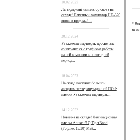
10.02.2025
Легендарный ламинатор снова на
складе! Пакетный ламинатор HD-320
вновь в продаже! ...
* Вн
не и
28.12.2024
Уважаемые партнеры, просим вас
ознакомиться с графиком работы
нашей компании в новогодний
период...
18.04.2023
На склад поступил большой
ассортимент термоусадочной ПОФ
пленки Уважаемые партнеры,...
14.12.2022
Новинка на складе! Ламинационная
пленка Antiscuff Q TigerBond
(Polynex 13/30) Matt...