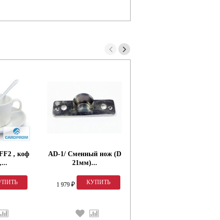
F2 , коф
AD-1/ Сменный нож (D
AD-1/ Сменный нож (D
...
21мм)...
6мм)...
1 979
1 846
₽
₽