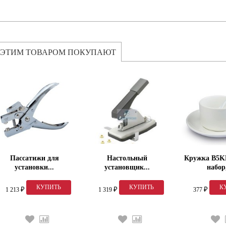
 ЭТИМ ТОВАРОМ ПОКУПАЮТ
Пассатижи для
Настольный
Кружка B5KF
установки...
установщик...
набор,
1 213
1 319
377
₽
₽
₽