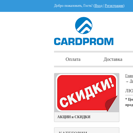
Добро пожаловать, Гость! (
Вход
|
Регистрация
)
Оплата
Доставка
Глав
→
Л
ЛЮ
* Це
про
АКЦИИ и СКИДКИ