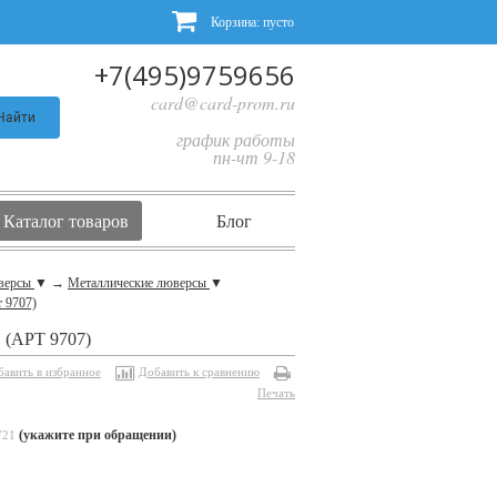
Корзина:
пусто
+7(495)9759656
card@card-prom.ru
Найти
график работы
пн-чт 9-18
Каталог товаров
Блог
юверсы
▼
→
Металлические люверсы
▼
т 9707)
АРТ 9707)
бавить в избранное
Добавить к сравнению
Печать
(укажите при обращении)
721