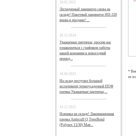
10.02.2025
Легендарный ламинатор снова на
складе! Пакетный ламинатор HD-320
вновь в продаже! ...
28.12.2024
Уважаемые партнеры, просим вас
ознакомиться с графиком работы
нашей компании в новогодний
период...
* Вн
18.04.2023
не и
На склад поступил большой
ассортимент термоусадочной ПОФ
пленки Уважаемые партнеры,...
14.12.2022
Новинка на складе! Ламинационная
пленка Antiscuff Q TigerBond
(Polynex 13/30) Matt...