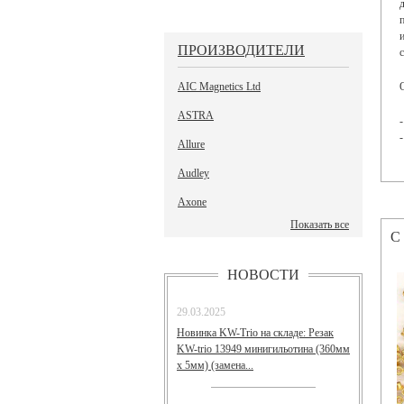
ПРОИЗВОДИТЕЛИ
AIC Magnetics Ltd
ASTRA
Allure
Audley
Axone
Показать все
С
НОВОСТИ
29.03.2025
Новинка KW-Trio на складе: Резак
KW-trio 13949 минигильотина (360мм
х 5мм) (замена...