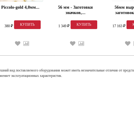
Piccolo-gold 4,0мм...
56 мм - Заготовки
56мм вы
значков,...
заготовок
380
1 349
17 163
₽
₽
₽
ешний вид поставляемого оборудования может иметь незначительные отличия от предст
зменяет эксплуатационных характеристик.