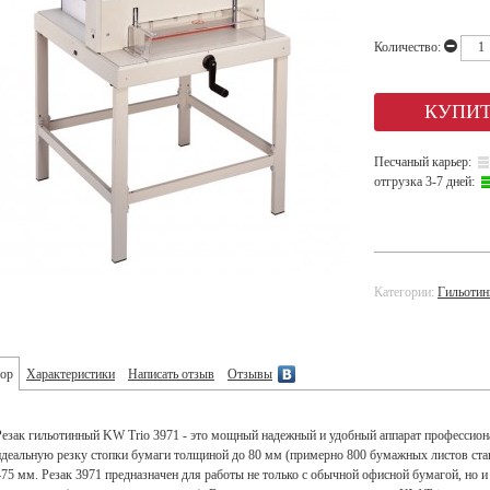
Количество:
Песчаный карьер:
отгрузка 3-7 дней:
Категории:
Гильотин
ор
Характеристики
Написать отзыв
Отзывы
Резак гильотинный KW Trio 3971 - это мощный надежный и удобный аппарат профессион
идеальную резку стопки бумаги толщиной до 80 мм (примерно 800 бумажных листов станд
475 мм. Резак 3971 предназначен для работы не только с обычной офисной бумагой, но