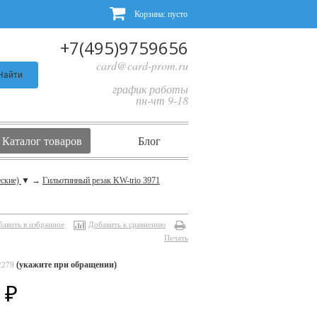
Корзина:
пусто
+7(495)9759656
card@card-prom.ru
Найти
график работы
пн-чт 9-18
Каталог товаров
Блог
еские)
▼
→
Гильотинный резак KW-trio 3971
бавить в избранное
Добавить к сравнению
Печать
(укажите при обращении)
2279
4
₽