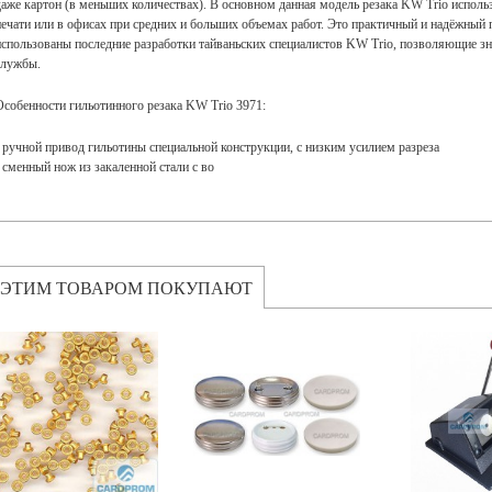
даже картон (в меньших количествах). В основном данная модель резака KW Trio исполь
печати или в офисах при средних и больших объемах работ. Это практичный и надёжный
использованы последние разработки тайваньских специалистов KW Trio, позволяющие зн
службы.
Особенности гильотинного резака KW Trio 3971:
- ручной привод гильотины специальной конструкции, с низким усилием разреза
- сменный нож из закаленной стали с во
 ЭТИМ ТОВАРОМ ПОКУПАЮТ