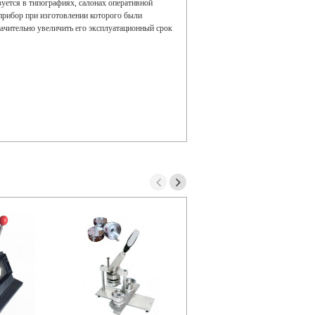
зуется в типографиях, салонах оперативной
 прибор при изготовлении которого были
ачительно увеличить его эксплуатационный срок