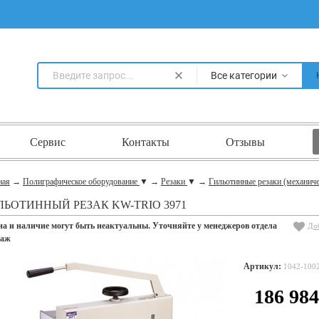
Все категории
Сервис
Контакты
Отзывы
ная
→
Полиграфическое оборудование
▼
→
Резаки
▼
→
Гильотинные резаки (механич
ЛЬОТИННЫЙ РЕЗАК KW-TRIO 3971
на и наличие могут быть неактуальны. Уточняйте у менеджеров отдела
До
даж
Артикул:
1042-100
186 98