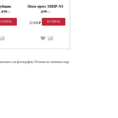
рубщик
56мм пресс SDHP-N3
6мм зеленая 100шт.
 для...
для...
(Yu)...
22 639
259
₽
₽
авленного на фотографии. Отличие во внешнем виде