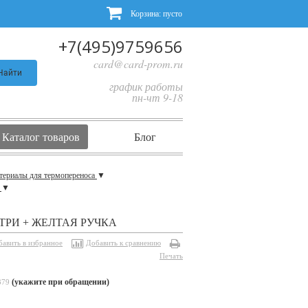
Корзина:
пусто
+7(495)9759656
card@card-prom.ru
Найти
график работы
пн-чт 9-18
Каталог товаров
Блог
териалы для термопереноса
▼
а
▼
ТРИ + ЖЕЛТАЯ РУЧКА
бавить в избранное
Добавить к сравнению
Печать
(укажите при обращении)
379