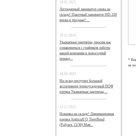
10.02.2025
Легендарный ламинатор снова на
складе! Пакетный ламинатор HD-320
вновь в продаже! ...
28.12.2024
Уважаемые партнеры, просим вас
ознакомиться с графиком работы
нашей компании в новогодний
период...
* Вн
не и
18.04.2023
На склад поступил большой
ассортимент термоусадочной ПОФ
пленки Уважаемые партнеры,...
14.12.2022
Новинка на складе! Ламинационная
пленка Antiscuff Q TigerBond
(Polynex 13/30) Matt...