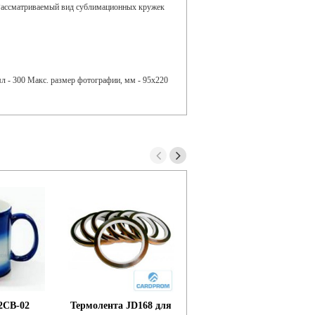
 Рассматриваемый вид сублимационных кружек
мл - 300 Макс. размер фотографии, мм - 95х220
2CB-02
Термолента JD168 для
Кружка B5KFF2 , коф