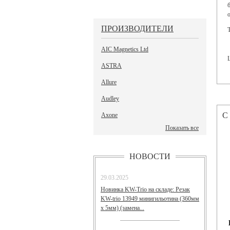
ПРОИЗВОДИТЕЛИ
AIC Magnetics Ltd
ASTRA
Allure
Audley
С
Axone
Показать все
НОВОСТИ
29.03.2025
Новинка KW-Trio на складе: Резак
KW-trio 13949 минигильотина (360мм
х 5мм) (замена...