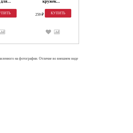
для...
кружек...
набор,...
259
377
₽
₽
авленного на фотографии. Отличие во внешнем виде