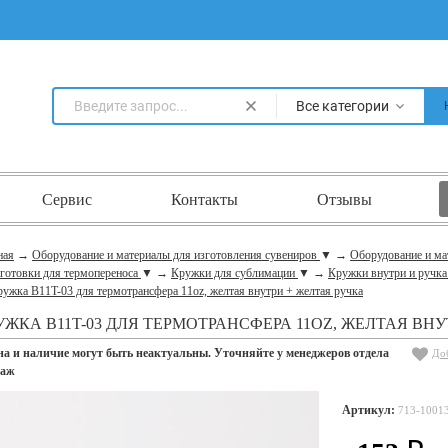
Все категории
Сервис
Контакты
Отзывы
ная
→
Оборудование и материалы для изготовления сувениров
▼
→
Оборудование и ма
аготовки для термопереноса
▼
→
Кружки для сублимации
▼
→
Кружки внутри и ручк
ужка B11T-03 для термотрансфера 11oz, желтая внутри + желтая ручка
УЖКА B11T-03 ДЛЯ ТЕРМОТРАНСФЕРА 11OZ, ЖЕЛТАЯ ВНУ
на и наличие могут быть неактуальны. Уточняйте у менеджеров отдела
До
даж
Артикул:
713-1001