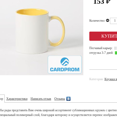
153
₽
Количество:
Песчаный карьер:
отгрузка 3-7 дней:
Категории:
Кружки в
ор
Характеристики
Написать отзыв
Отзывы
Мы рады представить Вам очень широкий ассортимент сублимационных кружек с цветной
специальный полимерный слой, благодаря которому и осуществляется перенос изображе