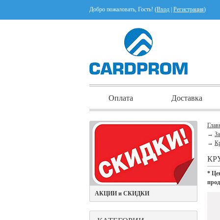
Добро пожаловать, Гость! (
Вход
|
Регистрация
)
Оплата
Доставка
Глав
→
З
→
Кр
КР
* Це
про
АКЦИИ и СКИДКИ