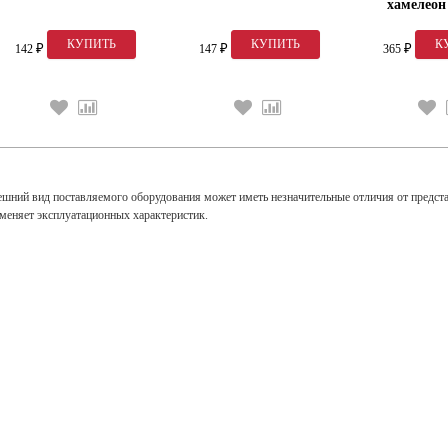
хамелеон 
142
147
365
₽
₽
₽
ешний вид поставляемого оборудования может иметь незначительные отличия от предст
зменяет эксплуатационных характеристик.