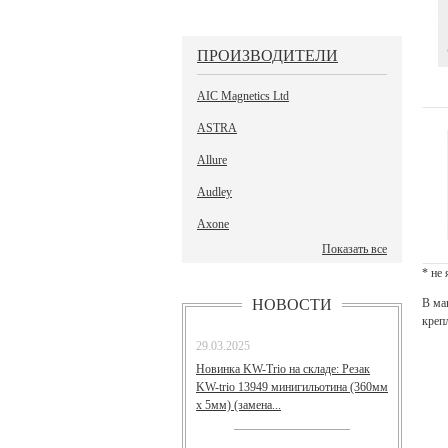
ПРОИЗВОДИТЕЛИ
AIC Magnetics Ltd
ASTRA
Allure
Audley
Axone
Показать все
* не
НОВОСТИ
В ма
креп
29.03.2025
Новинка KW-Trio на складе: Резак
KW-trio 13949 минигильотина (360мм
х 5мм) (замена...