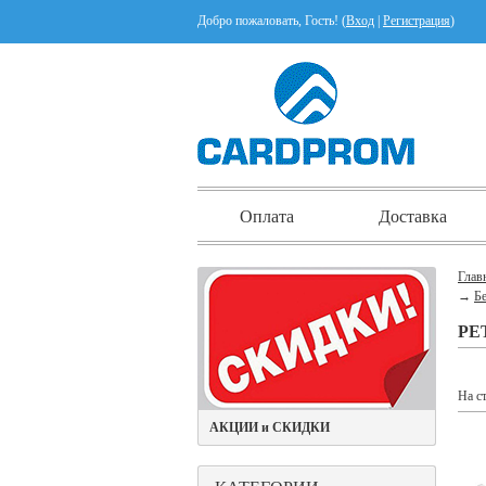
Добро пожаловать, Гость! (
Вход
|
Регистрация
)
Оплата
Доставка
Глав
→
Б
РЕ
На с
АКЦИИ и СКИДКИ