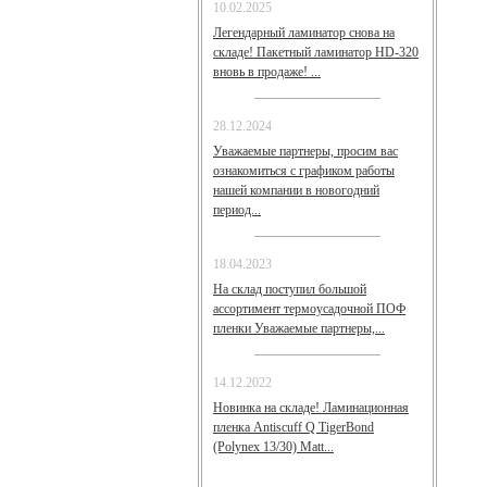
10.02.2025
Легендарный ламинатор снова на
складе! Пакетный ламинатор HD-320
вновь в продаже! ...
28.12.2024
Уважаемые партнеры, просим вас
ознакомиться с графиком работы
нашей компании в новогодний
период...
18.04.2023
На склад поступил большой
ассортимент термоусадочной ПОФ
пленки Уважаемые партнеры,...
14.12.2022
Новинка на складе! Ламинационная
пленка Antiscuff Q TigerBond
(Polynex 13/30) Matt...