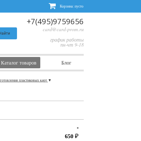
Корзина:
пусто
+7(495)9759656
card@card-prom.ru
Найти
график работы
пн-чт 9-18
Каталог товаров
Блог
зготовления пластиковых карт
▼
*
650
₽