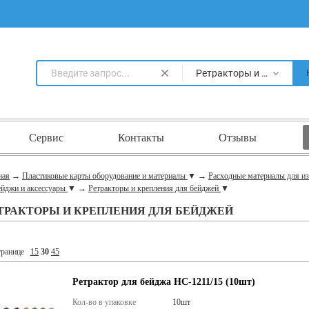
Ретракторы и крепления для бейджей
Сервис
Контакты
Отзывы
ная
→
Пластиковые карты оборудование и материалы
▼
→
Расходные материалы для и
ейджи и аксессуары
▼
→
Ретракторы и крепления для бейджей
▼
ТРАКТОРЫ И КРЕПЛЕНИЯ ДЛЯ БЕЙДЖЕЙ
транице
15
30
45
Ретрактор для бейджа НС-1211/15 (10шт)
Кол-во в упаковке
10шт