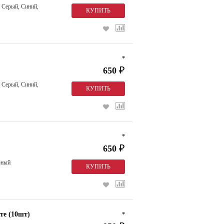
 Серый, Синий,
*
650
₽
 Серый, Синий,
*
650
₽
рный
те (10шт)
*