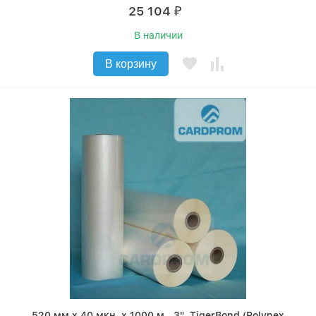
25 104
₽
В наличии
В корзину
520 мм x 40 мкн. x 1000 м., 3", TigerBond (Polynex