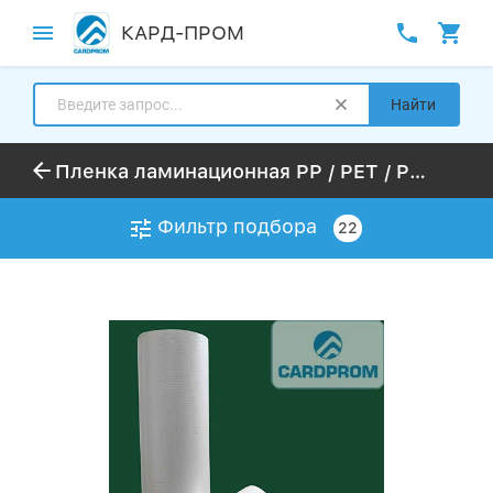
КАРД-ПРОМ
Найти
Пленка ламинационная PP / PET / PVC для цифровой печати, глянцевая, матовая, голографическая, вельвет, лен, песок, с уф защитой 40 мкр
Фильтр подбора
22