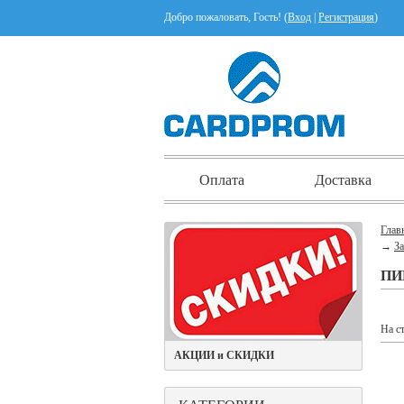
Добро пожаловать, Гость! (
Вход
|
Регистрация
)
Оплата
Доставка
Глав
→
З
ПИ
На с
АКЦИИ и СКИДКИ