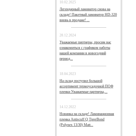
10.02.2025
Легендарный ламинатор снова на
складе! Пакетный ламинатор HD-320
вновь в продаже! ...
28.12.2024
Уважаемые партнеры, просим вас
ознакомиться с графиком работы
нашей компании в новогодний
период...
18.04.2023
На склад поступил большой
ассортимент термоусадочной ПОФ
пленки Уважаемые партнеры,...
14.12.2022
Новинка на складе! Ламинационная
пленка Antiscuff Q TigerBond
(Polynex 13/30) Matt...