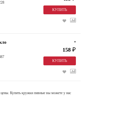
228
екло
*
158
₽
887
цены. Купить кружки пивные вы можете у нас