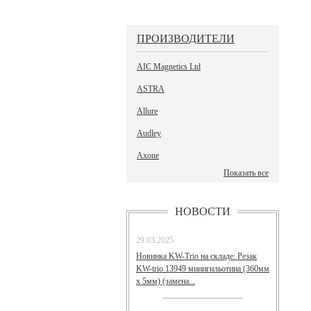
ПРОИЗВОДИТЕЛИ
AIC Magnetics Ltd
ASTRA
Allure
Audley
Axone
Показать все
НОВОСТИ
29.03.2025
Новинка KW-Trio на складе: Резак
KW-trio 13949 минигильотина (360мм
х 5мм) (замена...