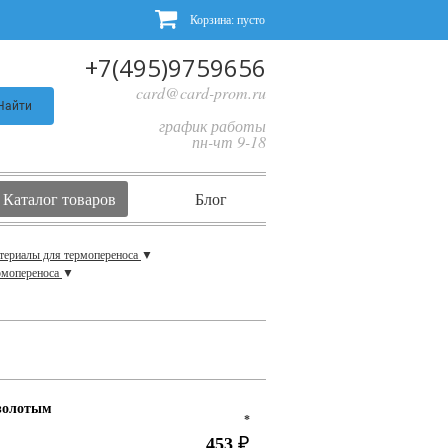
Корзина:
пусто
+7(495)9759656
card@card-prom.ru
Найти
график работы
пн-чт 9-18
Каталог товаров
Блог
териалы для термопереноса
▼
рмопереноса
▼
 золотым
*
453
₽