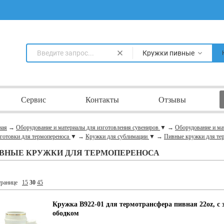
Кружки пивные
Сервис
Контакты
Отзывы
ная
→
Оборудование и материалы для изготовления сувениров
▼
→
Оборудование и ма
аготовки для термопереноса
▼
→
Кружки для сублимации
▼
→
Пивные кружки для те
ВНЫЕ КРУЖКИ ДЛЯ ТЕРМОПЕРЕНОСА
транице
15
30
45
Кружка B922-01 для термотрансфера пивная 22oz, с
ободком