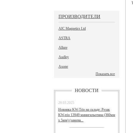
ПРОИЗВОДИТЕЛИ
AIC Magnetics Ltd
ASTRA
Allure
Audley
Axone
Показать все
НОВОСТИ
29.03.2025
Новинка KW-Trio на складе: Резак
KW-trio 13949 минигильотина (360мм
х 5мм) (замена...