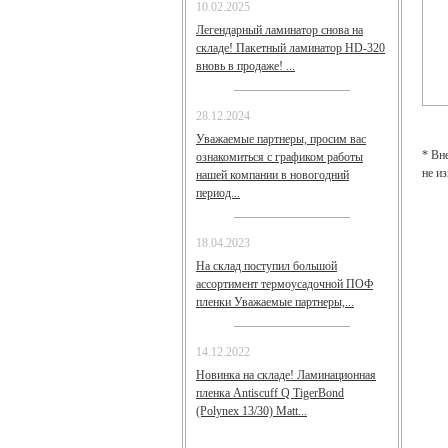
10.02.2025
Легендарный ламинатор снова на
складе! Пакетный ламинатор HD-320
вновь в продаже! ...
28.12.2024
Уважаемые партнеры, просим вас
* Вн
ознакомиться с графиком работы
не и
нашей компании в новогодний
период...
18.04.2023
На склад поступил большой
ассортимент термоусадочной ПОФ
пленки Уважаемые партнеры,...
14.12.2022
Новинка на складе! Ламинационная
пленка Antiscuff Q TigerBond
(Polynex 13/30) Matt...