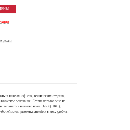
плении
е резаки
ты в школах, офисах, технических отделах,
лическое основание. Лезвие изготовлено из
для верхнего и нижнего ножа: 32-36(HRC),
абочей зоны, разметка линейки в мм., удобная