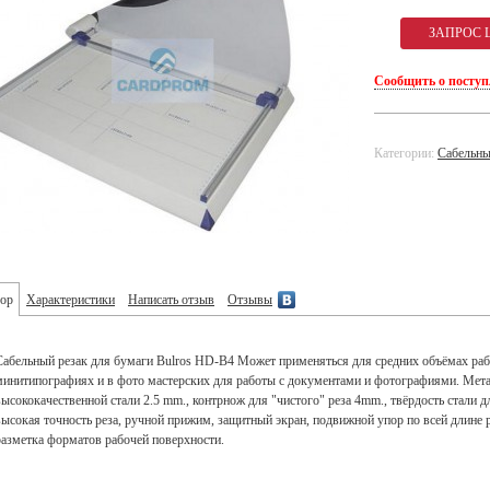
Сообщить о посту
Категории:
Сабельны
ор
Характеристики
Написать отзыв
Отзывы
Сабельный резак для бумаги Bulros HD-B4 Может применяться для средних объёмах рабо
минитипографиях и в фото мастерских для работы с документами и фотографиями. Метал
высококачественной стали 2.5 mm., контрнож для "чистого" реза 4mm., твёрдость стали 
высокая точность реза, ручной прижим, защитный экран, подвижной упор по всей длине р
разметка форматов рабочей поверхности.