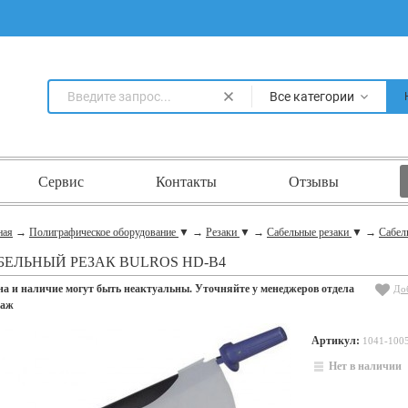
Все категории
Сервис
Контакты
Отзывы
ная
→
Полиграфическое оборудование
▼
→
Резаки
▼
→
Сабельные резаки
▼
→
Сабел
БЕЛЬНЫЙ РЕЗАК BULROS HD-B4
на и наличие могут быть неактуальны. Уточняйте у менеджеров отдела
До
даж
Артикул:
1041-100
Нет в наличии