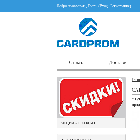
Добро пожаловать, Гость! (
Вход
|
Регистрация
)
Оплата
Доставка
Глав
СА
* Це
про
АКЦИИ и СКИДКИ