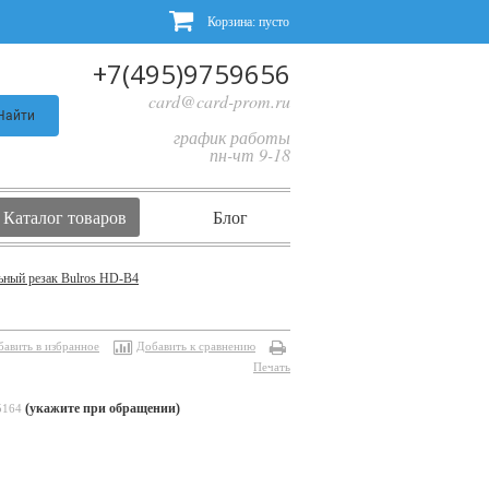
Корзина:
пусто
+7(495)9759656
card@card-prom.ru
Найти
график работы
пн-чт 9-18
Каталог товаров
Блог
ьный резак Bulros HD-B4
бавить в избранное
Добавить к сравнению
Печать
(укажите при обращении)
5164