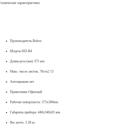
Технические характеристики:
Производитель Bulros
Модель HD-B4
Длина реза (мм) 375 мм
Макс. число листов, 70г/м2 15
Автоприжим нет
Примечание Офисный
Рабочая поверхность: 375х300мм.
Габариты прибора: 440х340х65 мм.
Вес нетто: 3.39 кг.