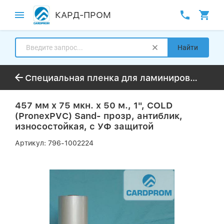
КАРД-ПРОМ
Найти
Специальная пленка для ламинирования (Cold/Digital/Velvet)
457 мм x 75 мкн. x 50 м., 1", COLD
(PronexPVC) Sand- прозр, антиблик,
износостойкая, с УФ защитой
Артикул:
796-1002224