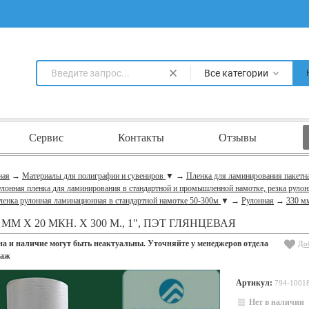
Все категории
Сервис
Контакты
Отзывы
ная
→
Материалы для полиграфии и сувениров
▼
→
Пленка для ламинирования пакетн
лонная пленка для ламинирования в стандартной и промышленной намотке, резка рулон
ленка рулонная ламинационная в стандартной намотке 50-300м
▼
→
Рулонная
→
330 м
 ММ X 20 МКН. X 300 М., 1", ПЭТ ГЛЯНЦЕВАЯ
на и наличие могут быть неактуальны. Уточняйте у менеджеров отдела
До
даж
Артикул:
794-1001
Нет в наличии