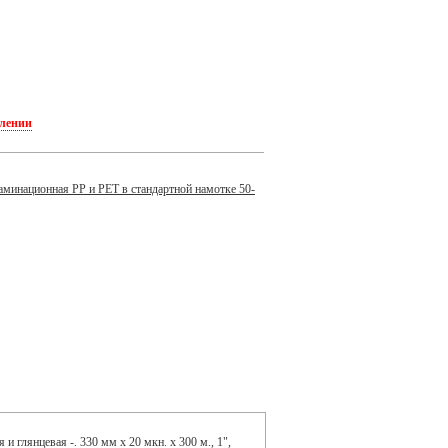
плении
аминационная PP и PET в стандартной намотке 50-
и глянцевая -. 330 мм x 20 мкн. x 300 м., 1",