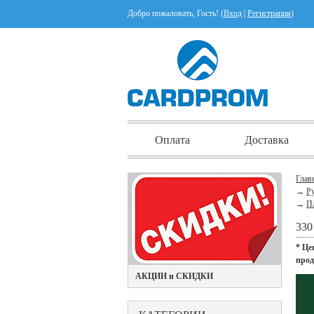
Добро пожаловать, Гость! (
Вход
|
Регистрация
)
Оплата
Доставка
Глав
→
Ру
→
П
330
* Це
про
АКЦИИ и СКИДКИ