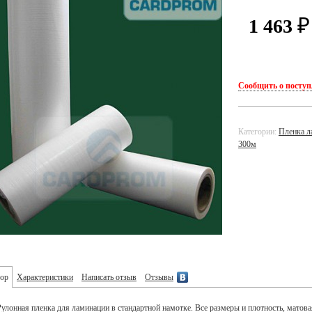
1 463
₽
Сообщить о посту
Категории:
Пленка л
300м
ор
Характеристики
Написать отзыв
Отзывы
Рулонная пленка для ламинации в стандартной намотке. Все размеры и плотность, матовая 