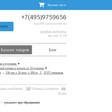
Корзина:
пусто
+7(495)9759656
card@card-prom.ru
Найти
график работы
пн-чт 9-18
Каталог товаров
Блог
ая и рулонная
▼
ной пленки в размер от 10 рулонов
▼
м
→
330 мм x 20 мкн. x 300 м., 1", ПЭТ глянцевая
бавить в избранное
Добавить к сравнению
Печать
(укажите при обращении)
874