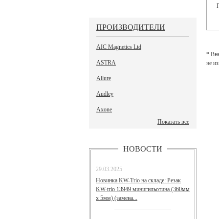
ПРОИЗВОДИТЕЛИ
AIC Magnetics Ltd
* Вн
ASTRA
не и
Allure
Audley
Axone
Показать все
НОВОСТИ
29.03.2025
Новинка KW-Trio на складе: Резак
KW-trio 13949 минигильотина (360мм
х 5мм) (замена...