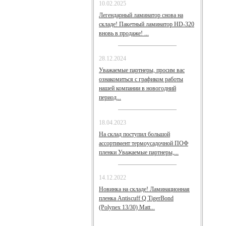
10.02.2025
Легендарный ламинатор снова на
складе! Пакетный ламинатор HD-320
вновь в продаже! ...
28.12.2024
Уважаемые партнеры, просим вас
ознакомиться с графиком работы
нашей компании в новогодний
период...
18.04.2023
На склад поступил большой
ассортимент термоусадочной ПОФ
пленки Уважаемые партнеры,...
14.12.2022
Новинка на складе! Ламинационная
пленка Antiscuff Q TigerBond
(Polynex 13/30) Matt...