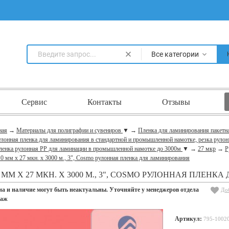
Все категории
Сервис
Контакты
Отзывы
ная
→
Материалы для полиграфии и сувениров
▼
→
Пленка для ламинирования пакетн
лонная пленка для ламинирования в стандартной и промышленной намотке, резка рулон
ленка рулонная PP для ламинации в промышленной намотке до 3000м
▼
→
27 мкр
→
Р
0 мм x 27 мкн. х 3000 м., 3", Cosmo рулонная пленка для ламинирования
0 ММ X 27 МКН. Х 3000 М., 3", COSMO РУЛОННАЯ ПЛЕН
на и наличие могут быть неактуальны. Уточняйте у менеджеров отдела
До
даж
Артикул:
795-1002