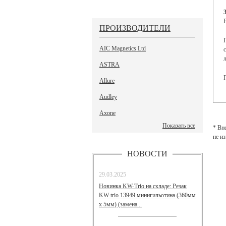
F
ПРОИЗВОДИТЕЛИ
AIC Magnetics Ltd
л
ASTRA
Allure
Audley
Axone
Показать все
* Вн
не и
НОВОСТИ
29.03.2025
Новинка KW-Trio на складе: Резак
KW-trio 13949 минигильотина (360мм
х 5мм) (замена...