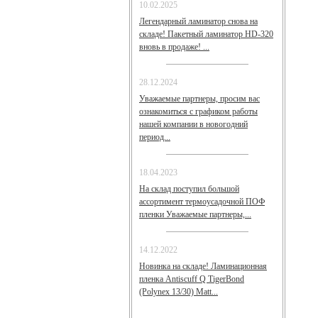
10.02.2025
Легендарный ламинатор снова на
складе! Пакетный ламинатор HD-320
вновь в продаже! ...
28.12.2024
Уважаемые партнеры, просим вас
ознакомиться с графиком работы
нашей компании в новогодний
период...
18.04.2023
На склад поступил большой
ассортимент термоусадочной ПОФ
пленки Уважаемые партнеры,...
14.12.2022
Новинка на складе! Ламинационная
пленка Antiscuff Q TigerBond
(Polynex 13/30) Matt...