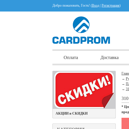
Добро пожаловать, Гость! (
Вход
|
Регистрация
)
Оплата
Доставка
Глав
→
Ру
→
П
→
31
31
* Це
про
АКЦИИ и СКИДКИ