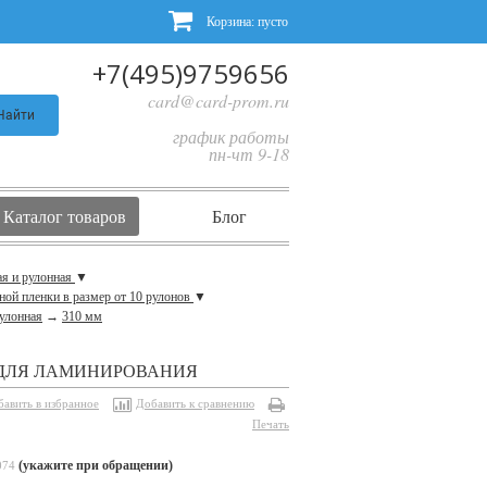
Корзина:
пусто
+7(495)9759656
card@card-prom.ru
Найти
график работы
пн-чт 9-18
Каталог товаров
Блог
ая и рулонная
▼
ной пленки в размер от 10 рулонов
▼
улонная
→
310 мм
КА ДЛЯ ЛАМИНИРОВАНИЯ
бавить в избранное
Добавить к сравнению
Печать
(укажите при обращении)
074