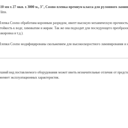
310 мм x 27 мкн. х 3000 м., 3", Cosmo
пленка премиум класса для рулонного лами
ilms.
Пленка Сosmo обработана коронным разрядом, имеет высокую механическую прочность, 
стойкость к воде, химикатам и жирам. Так же она подходит для последующего преобразов
акировка и т.д.).
Пленки Сosmo модифицированы скольжением для высокоскоростного ламинирования и и
ешний вид поставляемого оборудования может иметь незначительные отличия от предст
зменяет эксплуатационных характеристик.