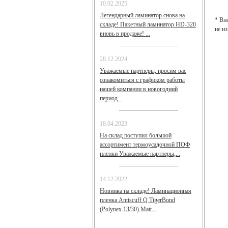
10.02.2025
Легендарный ламинатор снова на
* Вн
складе! Пакетный ламинатор HD-320
не и
вновь в продаже! ...
28.12.2024
Уважаемые партнеры, просим вас
ознакомиться с графиком работы
нашей компании в новогодний
период...
18.04.2023
На склад поступил большой
ассортимент термоусадочной ПОФ
пленки Уважаемые партнеры,...
14.12.2022
Новинка на складе! Ламинационная
пленка Antiscuff Q TigerBond
(Polynex 13/30) Matt...