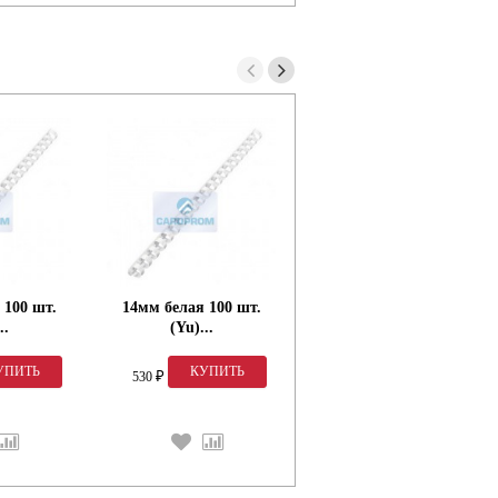
 100 шт.
14мм белая 100 шт.
14мм черная 100 шт.
..
(Yu)...
(Yu)...
530
530
₽
₽