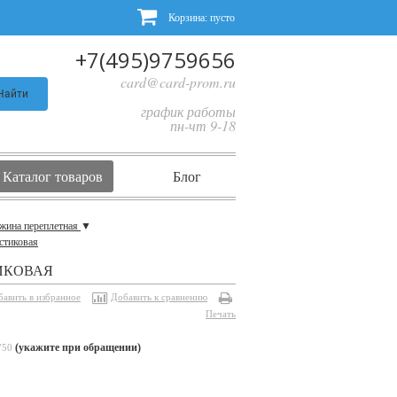
Корзина:
пусто
+7(495)9759656
card@card-prom.ru
Найти
график работы
пн-чт 9-18
Каталог товаров
Блог
жина переплетная
▼
стиковая
ТИКОВАЯ
бавить в избранное
Добавить к сравнению
Печать
(укажите при обращении)
750