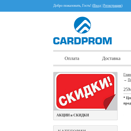
Добро пожаловать, Гость! (
Вход
|
Регистрация
)
Оплата
Доставка
Глав
→
П
25
* Це
про
АКЦИИ и СКИДКИ