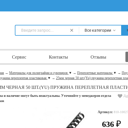
Все категории
Сервис
Контакты
Отзывы
ная
→
Материалы для полиграфии и сувениров
▼
→
Переплетные материалы
▼
→
Пру
ружина переплентая пластиковая
▼
→
25мм черная 50 шт.(Yu) пружина переплетная пла
ММ ЧЕРНАЯ 50 ШТ.(YU) ПРУЖИНА ПЕРЕПЛЕТНАЯ ПЛАС
на и наличие могут быть неактуальны. Уточняйте у менеджеров отдела
До
даж
Артикул:
810-1002
636
₽