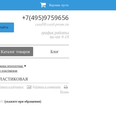
Корзина:
пусто
+7(495)9759656
card@card-prom.ru
Найти
график работы
пн-чт 9-18
Каталог товаров
Блог
жина переплетная
▼
я пластиковая
ПЛАСТИКОВАЯ
бавить в избранное
Добавить к сравнению
Печать
(укажите при обращении)
595