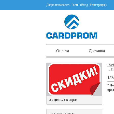
Добро пожаловать, Гость! (
Вход
|
Регистрация
)
Оплата
Доставка
Глав
→
П
18
* Це
про
АКЦИИ и СКИДКИ