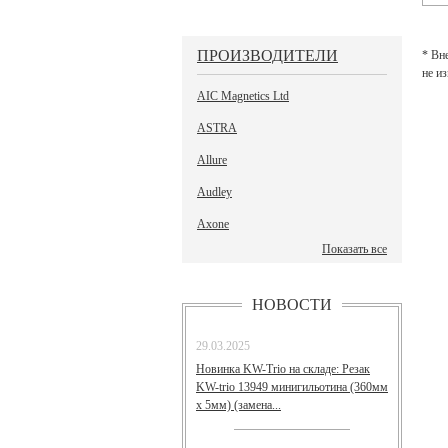
ПРОИЗВОДИТЕЛИ
* Вн
не и
AIC Magnetics Ltd
ASTRA
Allure
Audley
Axone
Показать все
НОВОСТИ
29.03.2025
Новинка KW-Trio на складе: Резак
KW-trio 13949 минигильотина (360мм
х 5мм) (замена...