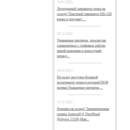
10.02.2025
Легендарный ламинатор снова на
складе! Пакетный ламинатор HD-320
вновь в продаже! ...
28.12.2024
Уважаемые партнеры, просим вас
ознакомиться с графиком работы
нашей компании в новогодний
период...
18.04.2023
На склад поступил большой
ассортимент термоусадочной ПОФ
пленки Уважаемые партнеры,...
14.12.2022
Новинка на складе! Ламинационная
пленка Antiscuff Q TigerBond
(Polynex 13/30) Matt...