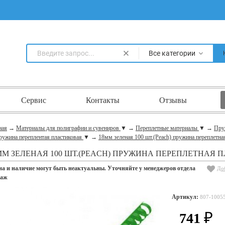
Все категории
Сервис
Контакты
Отзывы
ная
→
Материалы для полиграфии и сувениров
▼
→
Переплетные материалы
▼
→
Пру
ружина переплентая пластиковая
▼
→
18мм зеленая 100 шт.(Peach) пружина переплетна
ММ ЗЕЛЕНАЯ 100 ШТ.(PEACH) ПРУЖИНА ПЕРЕПЛЕТНАЯ 
на и наличие могут быть неактуальны. Уточняйте у менеджеров отдела
До
даж
Артикул:
807-1005
741
₽