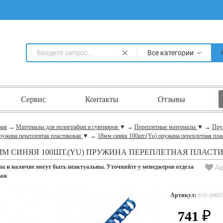
Все категории
Сервис
Контакты
Отзывы
ная
→
Материалы для полиграфии и сувениров
▼
→
Переплетные материалы
▼
→
Пру
ружина переплентая пластиковая
▼
→
18мм синяя 100шт.(Yu) пружина переплетная пла
ММ СИНЯЯ 100ШТ.(YU) ПРУЖИНА ПЕРЕПЛЕТНАЯ ПЛАСТ
на и наличие могут быть неактуальны. Уточняйте у менеджеров отдела
До
даж
Артикул:
810-1002
741
₽