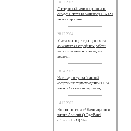
10.02.2025
Легендарный ламинатор снова на
складе! Пакетный ламинатор HD-320
вновь в продаже! ...
28.12.2024
Уважаемые партнеры, просим вас
ознакомиться с графиком работы
нашей компании в новогодний
период...
18.04.2023
На склад поступил большой
ассортимент термоусадочной ПОФ
пленки Уважаемые партнеры,...
14.12.2022
Новинка на складе! Ламинационная
пленка Antiscuff Q TigerBond
(Polynex 13/30) Matt...