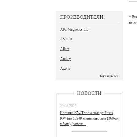
ПРОИЗВОДИТЕЛИ
* Вн
не и
AIC Magnetics Ltd
ASTRA
Allure
Audley
Axone
Показать все
НОВОСТИ
29.03.2025
Новинка KW-Trio на складе: Резак
KW-trio 13949 минигильотина (360мм
х 5мм) (замена...