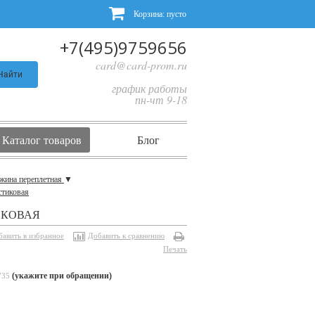
Корзина:
пусто
+7(495)9759656
card@card-prom.ru
Найти
график работы
пн-чт 9-18
Каталог товаров
Блог
жина переплетная
▼
стиковая
ИКОВАЯ
бавить в избранное
Добавить к сравнению
Печать
(укажите при обращении)
735