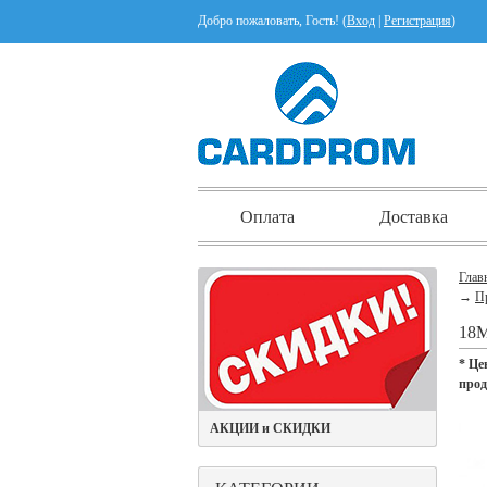
Добро пожаловать, Гость! (
Вход
|
Регистрация
)
Оплата
Доставка
Глав
→
П
18
* Це
про
АКЦИИ и СКИДКИ