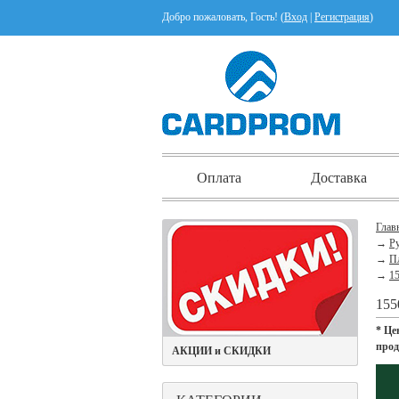
Добро пожаловать, Гость! (
Вход
|
Регистрация
)
Оплата
Доставка
Глав
→
Ру
→
П
→
15
155
* Це
про
АКЦИИ и СКИДКИ