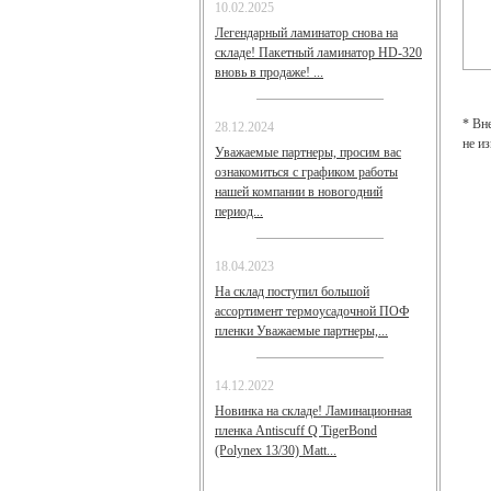
10.02.2025
Легендарный ламинатор снова на
складе! Пакетный ламинатор HD-320
вновь в продаже! ...
* Вн
28.12.2024
не и
Уважаемые партнеры, просим вас
ознакомиться с графиком работы
нашей компании в новогодний
период...
18.04.2023
На склад поступил большой
ассортимент термоусадочной ПОФ
пленки Уважаемые партнеры,...
14.12.2022
Новинка на складе! Ламинационная
пленка Antiscuff Q TigerBond
(Polynex 13/30) Matt...