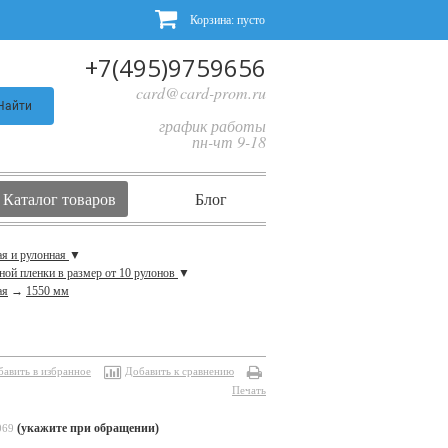
Корзина:
пусто
+7(495)9759656
card@card-prom.ru
Найти
график работы
пн-чт 9-18
Каталог товаров
Блог
ая и рулонная
▼
ной пленки в размер от 10 рулонов
▼
ая
→
1550 мм
бавить в избранное
Добавить к сравнению
Печать
(укажите при обращении)
069