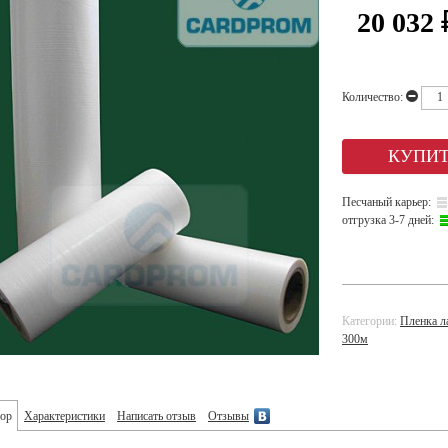
20 032
Количество:
Песчаный карьер:
отгрузка 3-7 дней:
Категории:
Пленка л
300м
ор
Характеристики
Написать отзыв
Отзывы