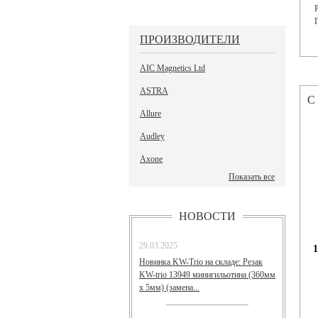
ПРОИЗВОДИТЕЛИ
AIC Magnetics Ltd
ASTRA
С
Allure
Audley
Axone
Показать все
НОВОСТИ
29.03.2025
1
Новинка KW-Trio на складе: Резак
KW-trio 13949 минигильотина (360мм
х 5мм) (замена...