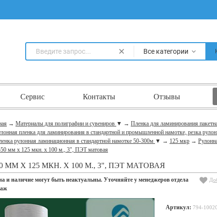
Все категории
Сервис
Контакты
Отзывы
ная
→
Материалы для полиграфии и сувениров
▼
→
Пленка для ламинирования пакетн
лонная пленка для ламинирования в стандартной и промышленной намотке, резка рулон
ленка рулонная ламинационная в стандартной намотке 50-300м
▼
→
125 мкр
→
Рулонн
50 мм x 125 мкн. x 100 м., 3", ПЭТ матовая
0 ММ X 125 МКН. X 100 М., 3", ПЭТ МАТОВАЯ
на и наличие могут быть неактуальны. Уточняйте у менеджеров отдела
До
даж
Артикул:
794-1002