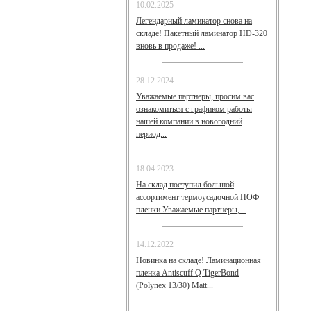
10.02.2025
Легендарный ламинатор снова на
складе! Пакетный ламинатор HD-320
вновь в продаже! ...
28.12.2024
Уважаемые партнеры, просим вас
ознакомиться с графиком работы
нашей компании в новогодний
период...
18.04.2023
На склад поступил большой
ассортимент термоусадочной ПОФ
пленки Уважаемые партнеры,...
14.12.2022
Новинка на складе! Ламинационная
пленка Antiscuff Q TigerBond
(Polynex 13/30) Matt...