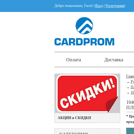
Добро пожаловать, Гость! (
Вход
|
Регистрация
)
Оплата
Доставка
Глав
→
Ру
→
Пл
→
10
10
ПЛ
* Це
АКЦИИ и СКИДКИ
про