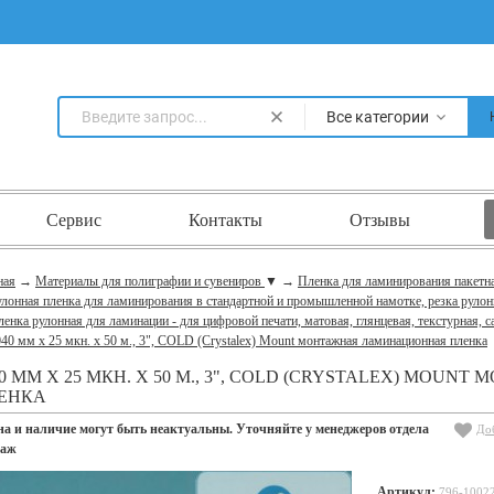
Все категории
Сервис
Контакты
Отзывы
ная
→
Материалы для полиграфии и сувениров
▼
→
Пленка для ламинирования пакетн
лонная пленка для ламинирования в стандартной и промышленной намотке, резка рулон
енка рулонная для ламинации - для цифровой печати, матовая, глянцевая, текстурная,
40 мм x 25 мкн. x 50 м., 3", COLD (Crystalex) Mount монтажная ламинационная пленка
40 ММ X 25 МКН. X 50 М., 3", COLD (CRYSTALEX) MO
ЕНКА
на и наличие могут быть неактуальны. Уточняйте у менеджеров отдела
До
даж
Артикул:
796-1002