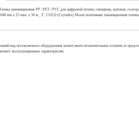
Пленка ламинационная PP / PET / PVC для цифровой печати, глянцевая, матовая, голограф
1040 мм x 25 мкн. x 50 м., 3", COLD (Crystalex) Mount монтажная ламинационная пленка
ешний вид поставляемого оборудования может иметь незначительные отличия от предст
зменяет эксплуатационных характеристик.