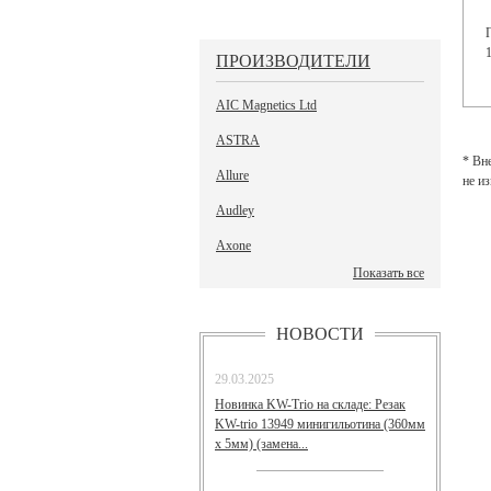
ПРОИЗВОДИТЕЛИ
AIC Magnetics Ltd
ASTRA
* Вн
Allure
не и
Audley
Axone
Показать все
НОВОСТИ
29.03.2025
Новинка KW-Trio на складе: Резак
KW-trio 13949 минигильотина (360мм
х 5мм) (замена...