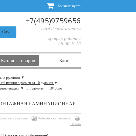
Корзина:
пусто
+7(495)9759656
card@card-prom.ru
Найти
график работы
пн-чт 9-18
Каталог товаров
Блог
ая и рулонная
▼
ной пленки в размер от 10 рулонов
▼
 самоклеящася
▼
→
Рулонная
→
1040 мм
UNT МОНТАЖНАЯ ЛАМИНАЦИОННАЯ
бавить в избранное
Добавить к сравнению
Печать
(укажите при обращении)
247