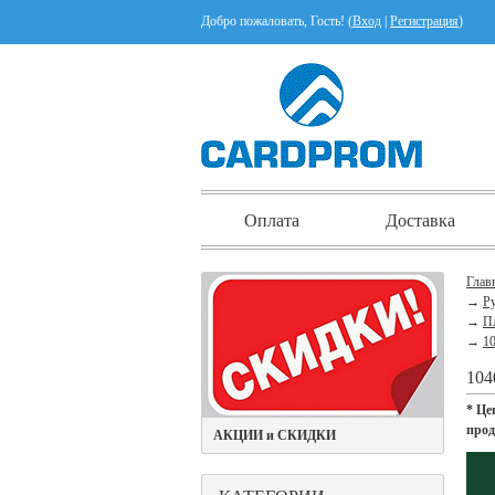
Добро пожаловать, Гость! (
Вход
|
Регистрация
)
Оплата
Доставка
Глав
→
Ру
→
П
→
10
104
* Це
про
АКЦИИ и СКИДКИ