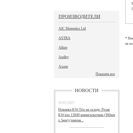
ПРОИЗВОДИТЕЛИ
AIC Magnetics Ltd
ASTRA
* Вн
не и
Allure
Audley
Axone
Показать все
НОВОСТИ
29.03.2025
Новинка KW-Trio на складе: Резак
KW-trio 13949 минигильотина (360мм
х 5мм) (замена...