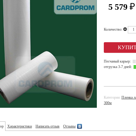
5 579
₽
Количество:
Песчаный карьер:
отгрузка 3-7 дней:
Категории:
Пленка л
300м
ор
Характеристики
Написать отзыв
Отзывы