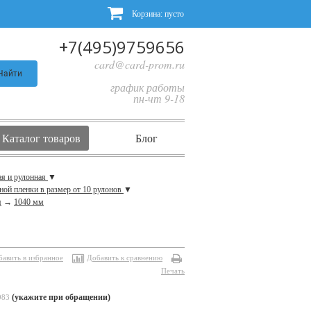
Корзина:
пусто
+7(495)9759656
card@card-prom.ru
Найти
график работы
пн-чт 9-18
Каталог товаров
Блог
ая и рулонная
▼
ной пленки в размер от 10 рулонов
▼
я
→
1040 мм
бавить в избранное
Добавить к сравнению
Печать
(укажите при обращении)
983