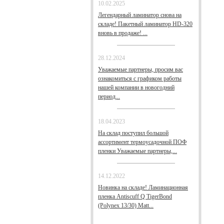
10.02.2025
Легендарный ламинатор снова на
складе! Пакетный ламинатор HD-320
вновь в продаже! ...
28.12.2024
Уважаемые партнеры, просим вас
ознакомиться с графиком работы
нашей компании в новогодний
период...
18.04.2023
На склад поступил большой
ассортимент термоусадочной ПОФ
пленки Уважаемые партнеры,...
14.12.2022
Новинка на складе! Ламинационная
пленка Antiscuff Q TigerBond
(Polynex 13/30) Matt...