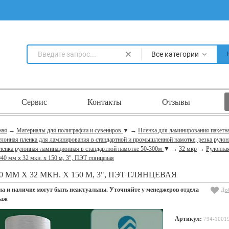
Все категории
Сервис
Контакты
Отзывы
ная
→
Материалы для полиграфии и сувениров
▼
→
Пленка для ламинирования пакетн
лонная пленка для ламинирования в стандартной и промышленной намотке, резка рулон
ленка рулонная ламинационная в стандартной намотке 50-300м
▼
→
32 мкр
→
Рулонна
40 мм х 32 мкн. х 150 м, 3", ПЭТ глянцевая
0 ММ Х 32 МКН. Х 150 М, 3", ПЭТ ГЛЯНЦЕВАЯ
на и наличие могут быть неактуальны. Уточняйте у менеджеров отдела
До
даж
Артикул:
794-1001