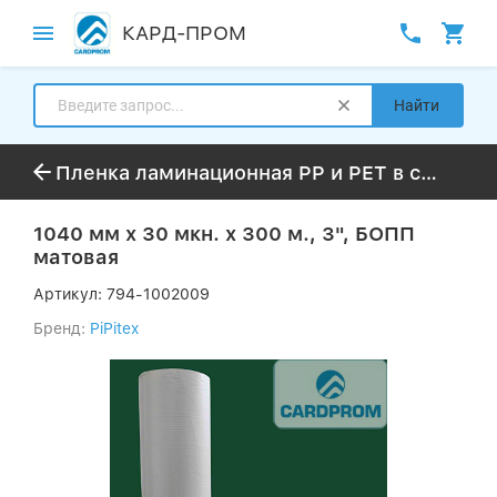
КАРД-ПРОМ
Найти
Пленка ламинационная PP и PET в стандартной намотке 50-300м
1040 мм х 30 мкн. х 300 м., 3", БОПП
матовая
Артикул:
794-1002009
Бренд:
PiPitex