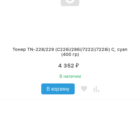
Тонер TN-228/229 (C226i/286i/7222i/7228i) C, cyan
(400 гр)
4 352
₽
В наличии
В корзину