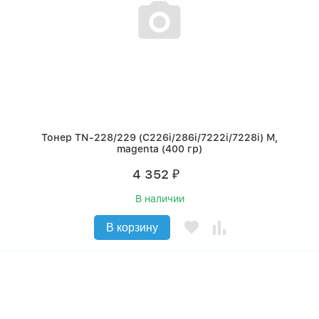
Тонер TN-228/229 (C226i/286i/7222i/7228i) M,
magenta (400 гр)
4 352
₽
В наличии
В корзину