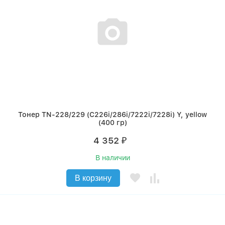
Тонер TN-228/229 (C226i/286i/7222i/7228i) Y, yellow
(400 гр)
4 352
₽
В наличии
В корзину