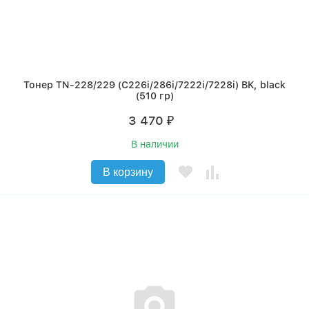
Тонер TN-228/229 (C226i/286i/7222i/7228i) BK, black
(510 гр)
3 470
₽
В наличии
В корзину